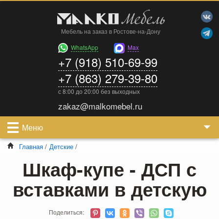
Мебель на заказ в Ростове-на-Дону
WhatsApp
Max
+7 (918) 510-69-99
+7 (863) 279-39-80
с 8:00 до 20:00 без выходных
zakaz@malkomebel.ru
Меню
Главная
/
Детские
/
Шкаф-купе - ДСП с
вставками в детскую
Поделиться: