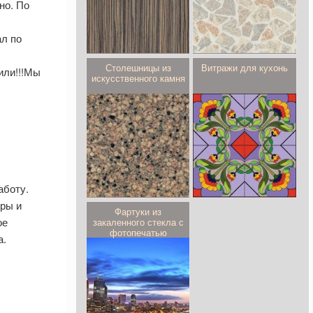
но. По
ал по
Столешницы из
Витражи для кухонь
или!!!Мы
искусственного камня
аботу.
еры и
Фартуки из
ое
закаленного стекла с
фотопечатью
а.