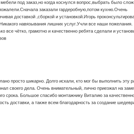
мебели под заказ,но когда коснулся вопрос,выбрать было слож
пожалели.Сначала заказали гардеробную,потом кухню.Очень
нчивая доставкой ,сборкой и установкой.Игорь проконсультиров
Никакого навязывания лишних услуг.Учли все наши пожелания.
ко все чётко, грамотно и качественно ребята сделали и установ
зов
но просто шикарно. Долго искали, кто мог бы выполнить эту р
онал своего дела. Очень внимательный, лично приезжал на зам
ого срока. Большое спасибо монтажнику Виталию за качественн
сть доставки, а также всем благодарность за создание шедевр