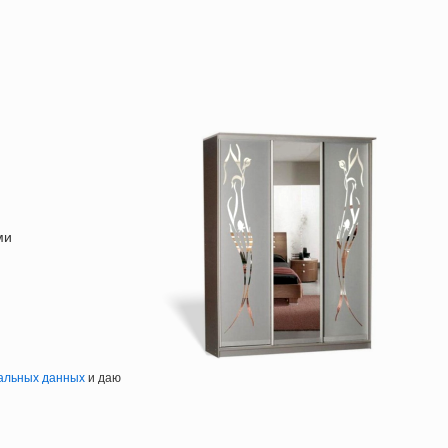
ми
альных данных
и даю