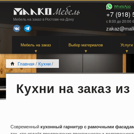
WhatsApp
+7 (918) 
Мебель на заказ в Ростове-на-Дону
с 8:00 до 20:00
zakaz@malk
Мебель на заказ
Выбор материалов
Услуги
Главная
/
Кухни
/
Кухни на заказ и
Современный
кухонный гарнитур с рамочными фасада
тех, кто отдаёт предпочтение практичности и долговечно