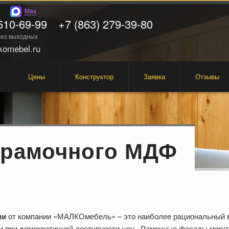
Max
510-69-99
+7 (863) 279-39-80
 без выходных
omebel.ru
Цены
Конструктор
Заявка
Отзывы
з рамочного МДФ
ми
от компании «МАЛКОмебель» – это наиболее рациональный 
сти при демократичной доступности цен. Рамочные фасады могу