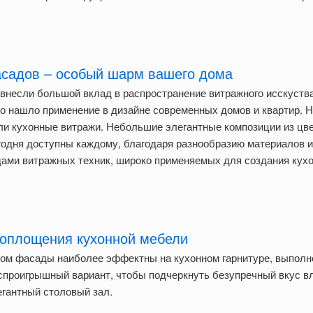
асадов – особый шарм вашего дома
 внесли большой вклад в распространение витражного исскуств
то нашло применение в дизайне современных домов и квартир. 
ли кухонные витражи. Небольшие элегантные композиции из цве
годня доступны каждому, благодаря разнообразию материалов и
дами витражных техник, широко применяемых для создания кух
воплощения кухонной мебели
ом фасады наиболее эффектны на кухонном гарнитуре, выполн
еспроигрышный вариант, чтобы подчеркнуть безупречный вкус в
егантный столовый зал.