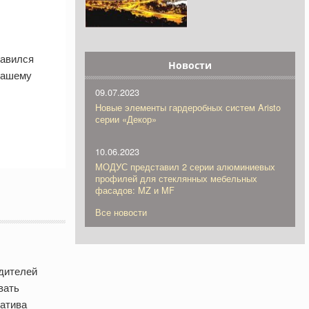
равился
Новости
 вашему
09.07.2023
Новые элементы гардеробных систем Aristo
серии «Декор»
10.06.2023
МОДУС представил 2 серии алюминиевых
профилей для стеклянных мебельных
фасадов: MZ и MF
Все новости
одителей
вать
натива