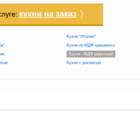
кухни на заказ
〉
слуге:
Кухни "Италия"
ок"
Кухни из МДФ крашеного
тик
Кухни - МДФ рамочный
атью
Кухни с росписью