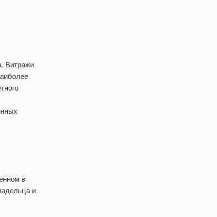
а. Витражи
Наиболее
тного
онных
енном в
ладельца и