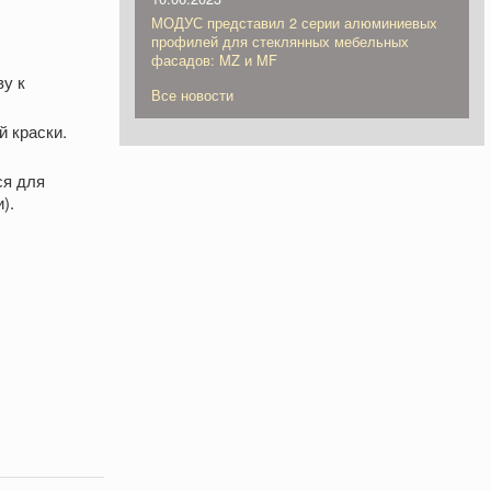
МОДУС представил 2 серии алюминиевых
профилей для стеклянных мебельных
фасадов: MZ и MF
у к
Все новости
й краски.
ся для
).