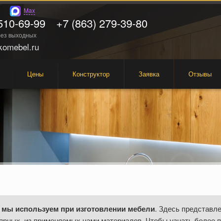
Max
510-69-99
+7 (863) 279-39-80
 без выходных
omebel.ru
Цены
Конструктор
Заявка
Отзывы
 мы используем при изготовлении мебели
. Здесь представле
ярных, из применяемых нами материалов. Чтобы узнать более 