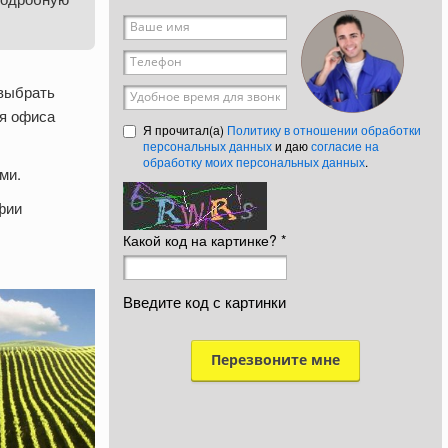
Ваше имя
*
Телефон
*
 выбрать
Удобное время для звонка
ля офиса
Я прочитал(а)
Политику в отношении обработки
персональных данных
и даю
согласие на
обработку моих персональных данных
.
ми.
фии
Какой код на картинке?
*
Введите код с картинки