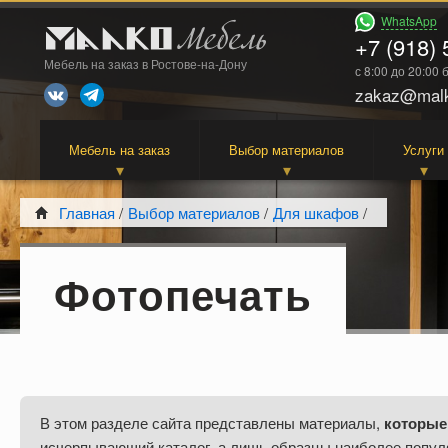
WhatsApp
+7 (918) 
Мебель на заказ в Ростове-на-Дону
с 8:00 до 20:00
zakaz@malk
Мебель на заказ
Выбор материалов
Услуги
Главная
/
Выбор материалов
/
Для шкафов
/
Фотопечать
В этом разделе сайта представлены материалы,
которые
исчерпывающий каталог, а лишь образцы наиболее попул