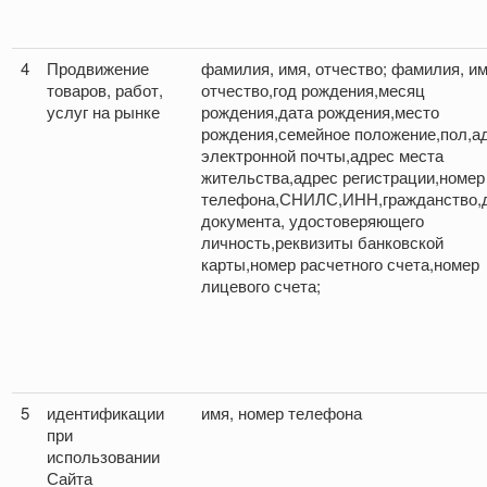
4
Продвижение
фамилия, имя, отчество; фамилия, им
товаров, работ,
отчество,год рождения,месяц
услуг на рынке
рождения,дата рождения,место
рождения,семейное положение,пол,а
электронной почты,адрес места
жительства,адрес регистрации,номер
телефона,СНИЛС,ИНН,гражданство,
документа, удостоверяющего
личность,реквизиты банковской
карты,номер расчетного счета,номер
лицевого счета;
5
идентификации
имя, номер телефона
при
использовании
Сайта