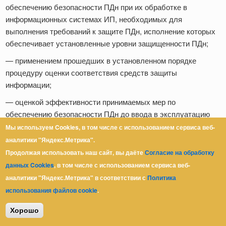
обеспечению безопасности ПДн при их обработке в
информационных системах ИП, необходимых для
выполнения требований к защите ПДн, исполнение которых
обеспечивает установленные уровни защищенности ПДн;
— применением прошедших в установленном порядке
процедуру оценки соответствия средств защиты
информации;
— оценкой эффективности принимаемых мер по
обеспечению безопасности ПДн до ввода в эксплуатацию
информационных систем ИП;
Мы используем Cookies, в том числе с использованием сервиса веб-
аналитики "Яндекс.Метрика".
— обеспечением учета и сохранности носителей ПДн;
Продолжая использовать наш сайт, вы даёте
Согласие на обработку
— своевременным уничтожением и обезличиванием ПДн;
данных Cookies
, в том числе с использованием сервиса веб-
— обнаружением фактов несанкционированного доступа к
аналитики "Яндекс.Метрика" в соответствии с
Политика
ПДн и принятием мер;
использования файлов cookie
.
— восстановлением ПДн, модифицированных или
Хорошо
уничтоженных вследствие несанкционированного доступа к