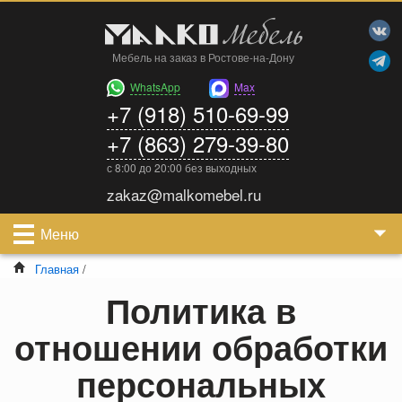
Мебель на заказ в Ростове-на-Дону
WhatsApp
Max
+7 (918) 510-69-99
+7 (863) 279-39-80
с 8:00 до 20:00 без выходных
zakaz@malkomebel.ru
Меню
Главная
/
Политика в
отношении обработки
персональных