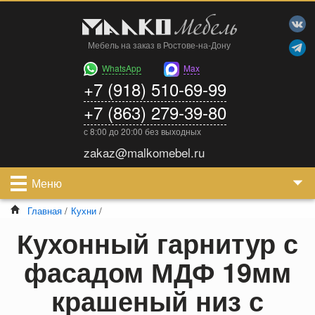
Мебель на заказ в Ростове-на-Дону
WhatsApp
Max
+7 (918) 510-69-99
+7 (863) 279-39-80
с 8:00 до 20:00 без выходных
zakaz@malkomebel.ru
Меню
Главная
/
Кухни
/
Кухонный гарнитур с
фасадом МДФ 19мм
крашеный низ с