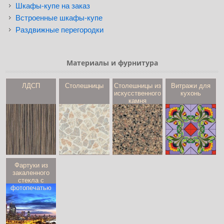
Шкафы-купе на заказ
Встроенные шкафы-купе
Раздвижные перегородки
Материалы и фурнитура
ЛДСП
Столешницы
Столешницы из
Витражи для
искусственного
кухонь
камня
Фартуки из
закаленного
стекла с
фотопечатью