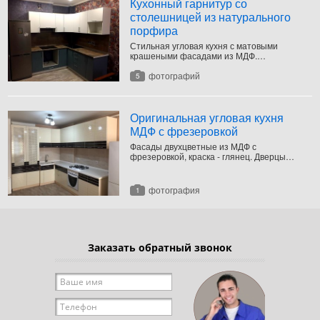
Кухонный гарнитур со
столешницей из натурального
порфира
Стильная угловая кухня с матовыми
крашеными фасадами из МДФ.
Столешница - из натурального камня
порфир. Черная врезная мойка, варочная
фотографий
5
панель, вытяжка и ниша под встроенный
духовой шкаф.
Оригинальная угловая кухня
МДФ с фрезеровкой
Фасады двухцветные из МДФ с
фрезеровкой, краска - глянец. Дверцы
большого шкафа выполнены с
заполнением "Решетка".
фотография
1
Заказать обратный звонок
Ваше имя
*
Телефон
*