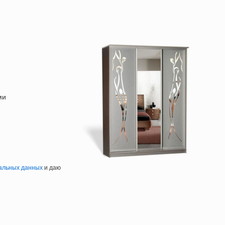
ми
альных данных
и даю