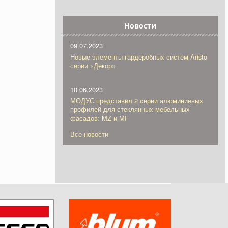
Новости
09.07.2023
Новые элементы гардеробных систем Aristo
серии «Декор»
10.06.2023
МОДУС представил 2 серии алюминиевых
профилей для стеклянных мебельных
фасадов: MZ и MF
Все новости