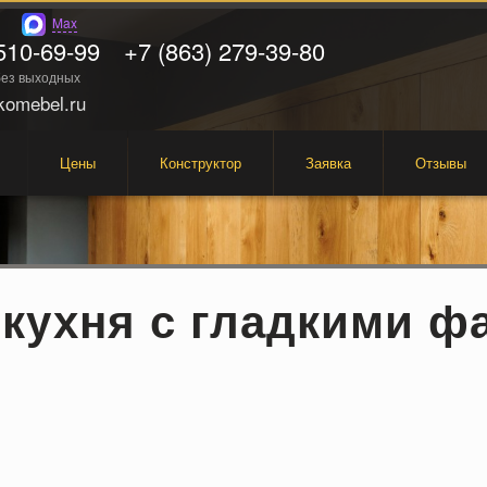
Max
510-69-99
+7 (863) 279-39-80
 без выходных
omebel.ru
Цены
Конструктор
Заявка
Отзывы
 кухня с гладкими ф