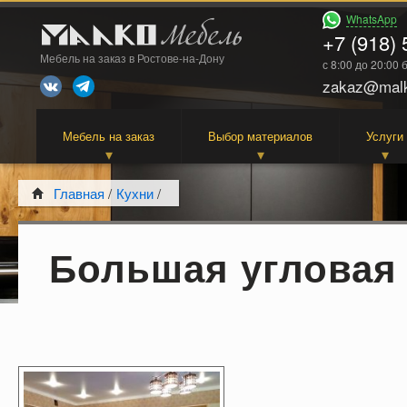
WhatsApp
+7 (918) 
Мебель на заказ в Ростове-на-Дону
с 8:00 до 20:00
zakaz@malk
Мебель на заказ
Выбор материалов
Услуги
Главная
/
Кухни
/
Большая угловая