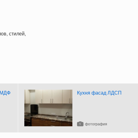
ов, стилей,
о МДФ
Кухня фасад ЛДСП
фотография
1