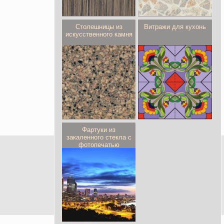
Столешницы из
Витражи для кухонь
искусственного камня
Фартуки из
закаленного стекла с
фотопечатью