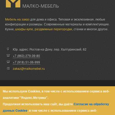
МАЛКО-МЕБЕЛЬ
Мебель на заказ
для дома и офиса. Типовая и эксклюзивная, любые
конфигурации и размеры. Современные материалы и комплектующие.
Кухни,
шкафы-купе
,
раздвижные перегородки
, стенки и многое другое.
Юр. адрес: Ростов-на-Дону,
пер. Халтуринский, 62
+7 (863) 279-39-80
+7 (918) 51-06-999
zakaz@malkomebel.ru
© Малко-Мебель 2013-2026
Мы используем Cookies, в том числе с использованием сервиса веб-
аналитики "Яндекс.Метрика".
Политика конфиденциальности
Продолжая использовать наш сайт, вы даёте
Согласие на обработку
данных Cookies
, в том числе с использованием сервиса веб-