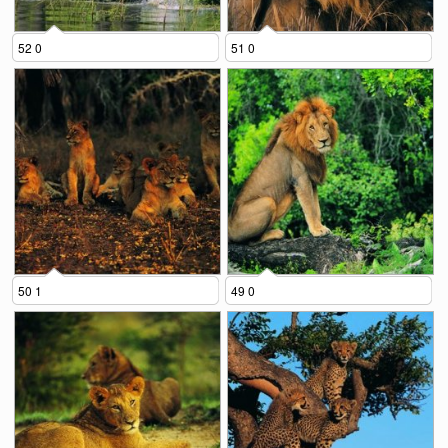
52 0
51 0
50 1
49 0