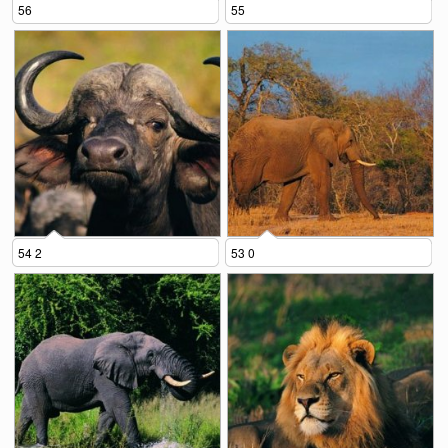
56
55
54 2
53 0