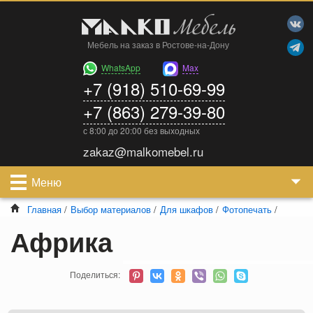
Мебель на заказ в Ростове-на-Дону
WhatsApp
Max
+7 (918) 510-69-99
+7 (863) 279-39-80
с 8:00 до 20:00 без выходных
zakaz@malkomebel.ru
Меню
Главная
/
Выбор материалов
/
Для шкафов
/
Фотопечать
/
Африка
Поделиться: