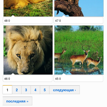
48 0
47 0
46 0
45 0
1
2
3
4
5
следующая ›
Страницы
последняя »