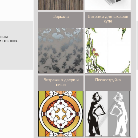
Зеркала
Витражи для шкафов
купе
ьным
т как шкаф-
Витражи в двери и
Пескоструйка
ниши