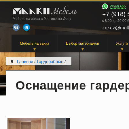
WhatsApp
+7 (918) 
Мебель на заказ в Ростове-на-Дону
с 8:00 до 20:00
zakaz@malk
Мебель на заказ
Выбор материалов
Услуги
Главная
/
Гардеробные
/
Оснащение гарде