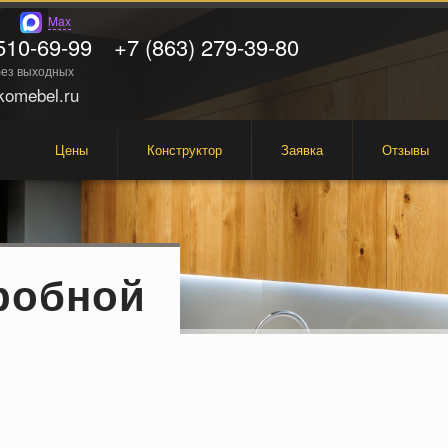
Max
510-69-99
+7 (863) 279-39-80
 без выходных
omebel.ru
Цены
Конструктор
Заявка
Отзывы
робной