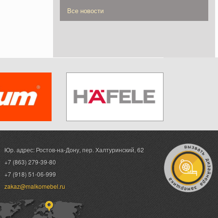
Все новости
Юр. адрес: Ростов-на-Дону,
пер. Халтуринский, 62
+7 (863) 279-39-80
+7 (918) 51-06-999
zakaz@malkomebel.ru