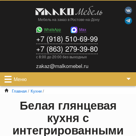
Мебель на заказ в Ростове-на-Дону
WhatsApp
Max
+7 (918) 510-69-99
+7 (863) 279-39-80
с 8:00 до 20:00 без выходных
zakaz@malkomebel.ru
Меню
Главная
/
Кухни
/
Белая глянцевая
кухня с
интегрированными