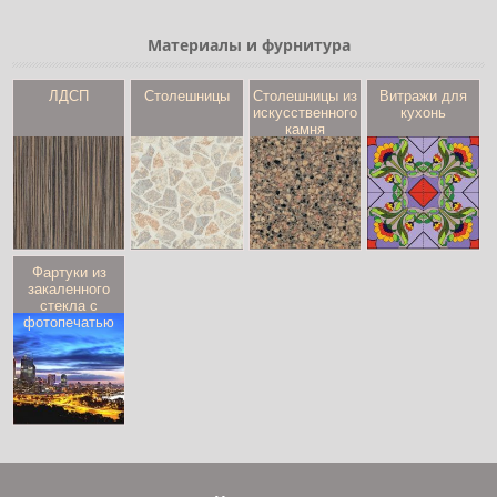
Материалы и фурнитура
ЛДСП
Столешницы
Столешницы из
Витражи для
искусственного
кухонь
камня
Фартуки из
закаленного
стекла с
фотопечатью