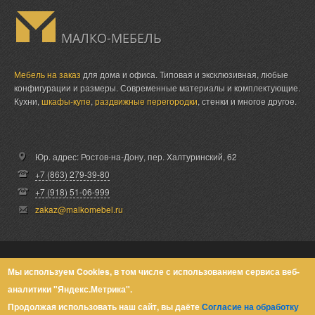
МАЛКО-МЕБЕЛЬ
Мебель на заказ
для дома и офиса. Типовая и эксклюзивная, любые
конфигурации и размеры. Современные материалы и комплектующие.
Кухни,
шкафы-купе
,
раздвижные перегородки
, стенки и многое другое.
Юр. адрес: Ростов-на-Дону,
пер. Халтуринский, 62
+7 (863) 279-39-80
+7 (918) 51-06-999
zakaz@malkomebel.ru
© Малко-Мебель 2013-2026
Мы используем Cookies, в том числе с использованием сервиса веб-
аналитики "Яндекс.Метрика".
Политика конфиденциальности
Продолжая использовать наш сайт, вы даёте
Согласие на обработку