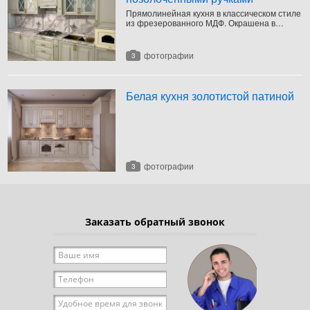
Прямолинейная кухня в классическом стиле
из фрезерованного МДФ. Окрашена в
светлый бежево-серый оттенок.
фотографии
3
Белая кухня золотистой патиной
фотографии
3
Заказать обратный звонок
Ваше имя
*
Телефон
*
Удобное время для звонка