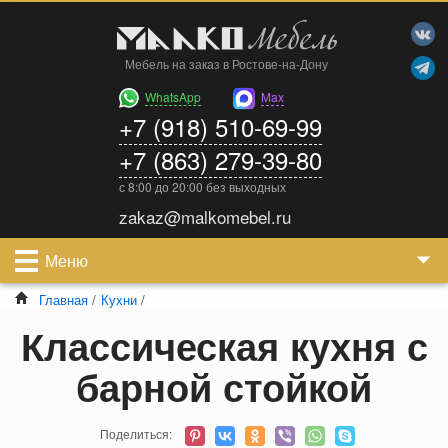
Мебель на заказ в Ростове-на-Дону
WhatsApp
Max
+7 (918) 510-69-99
+7 (863) 279-39-80
с 8:00 до 20:00 без выходных
zakaz@malkomebel.ru
Меню
Главная
/
Кухни
/
Классическая кухня с
барной стойкой
Поделиться: