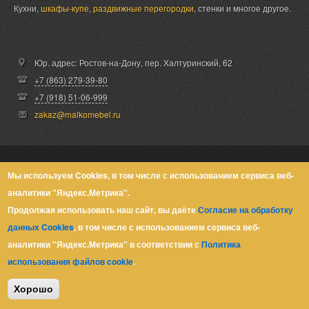
Кухни,
шкафы-купе
,
раздвижные перегородки
, стенки и многое другое.
Юр. адрес: Ростов-на-Дону,
пер. Халтуринский, 62
+7 (863) 279-39-80
+7 (918) 51-06-999
zakaz@malkomebel.ru
© Малко-Мебель 2013-2026
Мы используем Cookies, в том числе с использованием сервиса веб-
аналитики "Яндекс.Метрика".
Политика конфиденциальности
Продолжая использовать наш сайт, вы даёте
Согласие на обработку
данных Cookies
, в том числе с использованием сервиса веб-
аналитики "Яндекс.Метрика" в соответствии с
Политика
использования файлов cookie
.
Хорошо