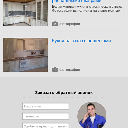
распашными шкафами
Белая угловая кухня в классическом стиле.
Фотографии выполнены на этапе монтажа.
Еще не установлены фартук, столешница и
встроенная техника.
фотографии
2
Кухня на заказ с решетками
фотография
1
Заказать обратный звонок
Ваше имя
*
Телефон
*
Удобное время для звонка