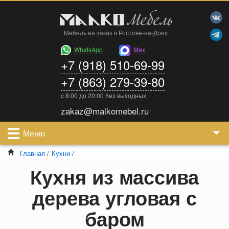
Мебель на заказ в Ростове-на-Дону
WhatsApp
Max
+7 (918) 510-69-99
+7 (863) 279-39-80
с 8:00 до 20:00 без выходных
zakaz@malkomebel.ru
Меню
Главная
/
Кухни
/
Кухня из массива
дерева угловая с
баром