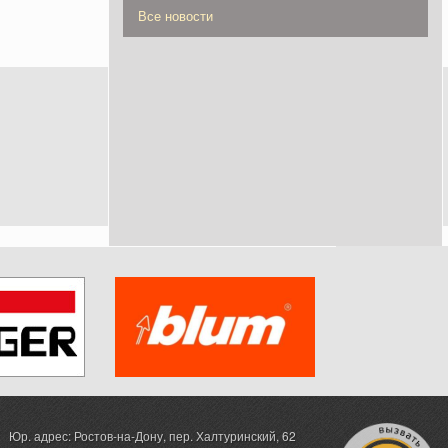
Все новости
Юр. адрес: Ростов-на-Дону,
пер. Халтуринский, 62