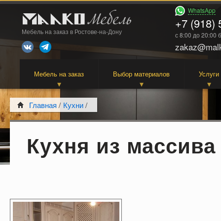
WhatsApp
+7 (918) 
Мебель на заказ в Ростове-на-Дону
с 8:00 до 20:00
zakaz@malk
Мебель на заказ
Выбор материалов
Услуги
Главная
/
Кухни
/
Кухня из массива 