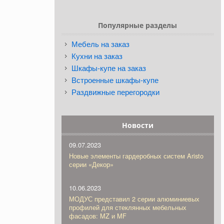
Популярные разделы
Мебель на заказ
Кухни на заказ
Шкафы-купе на заказ
Встроенные шкафы-купе
Раздвижные перегородки
Новости
09.07.2023
Новые элементы гардеробных систем Aristo
серии «Декор»
10.06.2023
МОДУС представил 2 серии алюминиевых
профилей для стеклянных мебельных
фасадов: MZ и MF