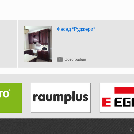
Фасад "Руджери"
фотография
1