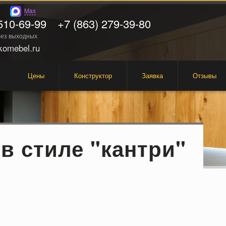
Max
510-69-99
+7 (863) 279-39-80
 без выходных
omebel.ru
Цены
Конструктор
Заявка
Отзывы
в стиле "кантри"