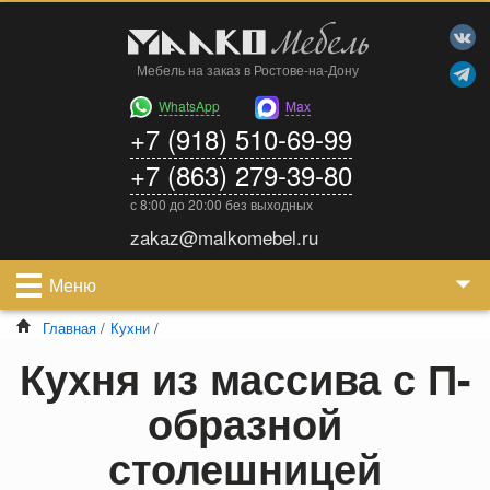
Мебель на заказ в Ростове-на-Дону
WhatsApp
Max
+7 (918) 510-69-99
+7 (863) 279-39-80
с 8:00 до 20:00 без выходных
zakaz@malkomebel.ru
Меню
Главная
/
Кухни
/
Кухня из массива с П-
образной
столешницей