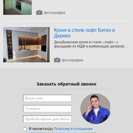
фотография
1
Кухня в стиле лофт Бетон и
Дерево
Дизайнерская кухня в стиле «лофт» с
фасадами из МДФ в комбинации декоров
под камень и дерево. Конфигурация кухни
угловая под потолок с двумя рядами
верхних шкафов. Фасады гладкие без ручек.
фотографии
2
Заказать обратный звонок
Ваше имя
*
Телефон
*
Удобное время для звонка
Я прочитал(а)
Политику в отношении