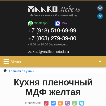
Мебель на заказ в Ростове-на-Дону
WhatsApp
Max
+7 (918) 510-69-99
+7 (863) 279-39-80
с 8:00 до 20:00 без выходных
zakaz@malkomebel.ru
Меню
Главная
/
Кухни
/
Кухня пленочный
МДФ желтая
Поделиться: