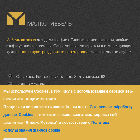
МАЛКО-МЕБЕЛЬ
Мебель на заказ
для дома и офиса. Типовая и эксклюзивная, любые
конфигурации и размеры. Современные материалы и комплектующие.
Кухни,
шкафы-купе
,
раздвижные перегородки
, стенки и многое другое.
Юр. адрес: Ростов-на-Дону,
пер. Халтуринский, 62
+7 (863) 279-39-80
Мы используем Cookies, в том числе с использованием сервиса веб-
+7 (918) 51-06-999
аналитики "Яндекс.Метрика".
zakaz@malkomebel.ru
Продолжая использовать наш сайт, вы даёте
Согласие на обработку
данных Cookies
, в том числе с использованием сервиса веб-
аналитики "Яндекс.Метрика" в соответствии с
Политика
© Малко-Мебель 2013-2026
использования файлов cookie
.
Политика конфиденциальности