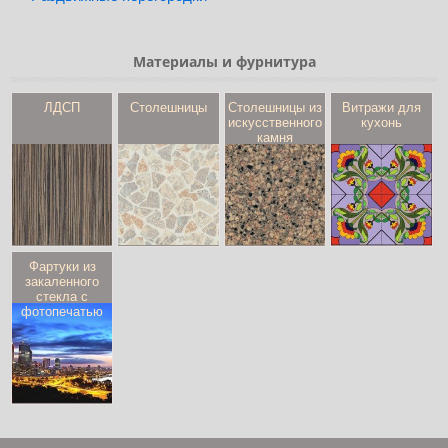
Материалы и фурнитура
ЛДСП
Столешницы
Столешницы из
Витражи для
искусственного
кухонь
камня
Фартуки из
закаленного
стекла с
фотопечатью