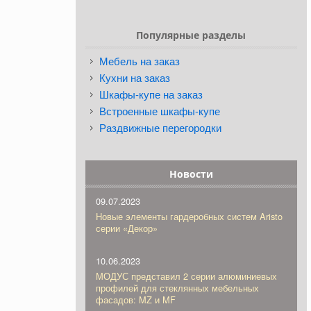
Популярные разделы
Мебель на заказ
Кухни на заказ
Шкафы-купе на заказ
Встроенные шкафы-купе
Раздвижные перегородки
Новости
09.07.2023
Новые элементы гардеробных систем Aristo
серии «Декор»
10.06.2023
МОДУС представил 2 серии алюминиевых
профилей для стеклянных мебельных
фасадов: MZ и MF