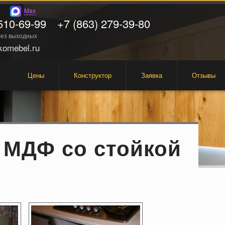
Max
510-69-99
+7 (863) 279-39-80
 без выходных
omebel.ru
Цены
Конструктор
Заявка
Отзывы
 МДФ со стойкой