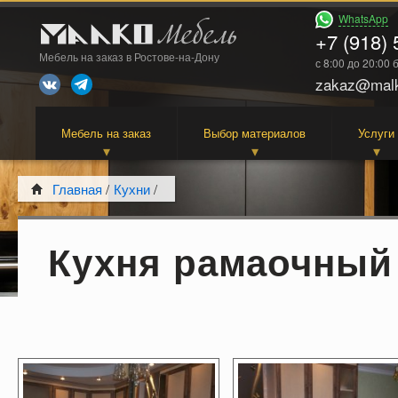
WhatsApp
+7 (918) 
Мебель на заказ в Ростове-на-Дону
с 8:00 до 20:00
zakaz@malk
Мебель на заказ
Выбор материалов
Услуги
Главная
/
Кухни
/
Кухня рамаочный