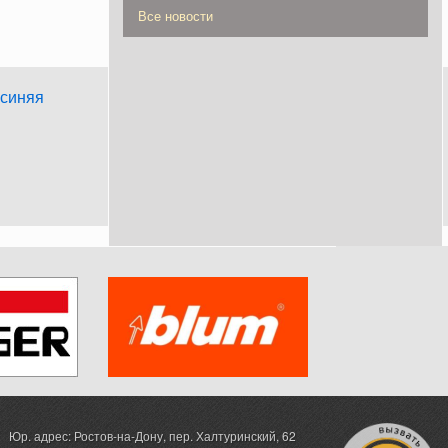
Все новости
 синяя
Юр. адрес: Ростов-на-Дону,
пер. Халтуринский, 62