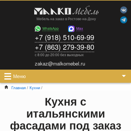
Мебель на заказ в Ростове-на-Дону
WhatsApp
Max
+7 (918) 510-69-99
+7 (863) 279-39-80
с 8:00 до 20:00 без выходных
zakaz@malkomebel.ru
Меню
Главная
/
Кухни
/
Кухня с
итальянскими
фасадами под заказ