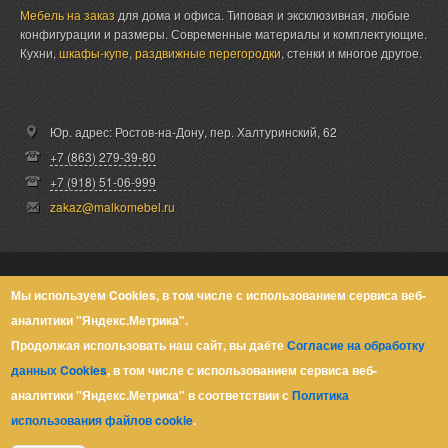
Мебель на заказ
для дома и офиса. Типовая и эксклюзивная, любые
конфигурации и размеры. Современные материалы и комплектующие.
Кухни,
шкафы-купе
,
раздвижные перегородки
, стенки и многое другое.
Юр. адрес: Ростов-на-Дону,
пер. Халтуринский, 62
+7 (863) 279-39-80
+7 (918) 51-06-999
zakaz@malkomebel.ru
© Малко-Мебель 2013-2026
Мы используем Cookies, в том числе с использованием сервиса веб-
аналитики "Яндекс.Метрика".
Политика конфиденциальности
Продолжая использовать наш сайт, вы даёте
Согласие на обработку
данных Cookies
, в том числе с использованием сервиса веб-
аналитики "Яндекс.Метрика" в соответствии с
Политика
использования файлов cookie
.