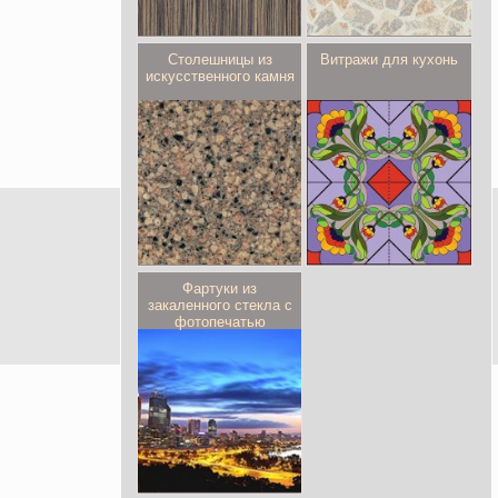
Столешницы из
Витражи для кухонь
искусственного камня
Фартуки из
закаленного стекла с
фотопечатью