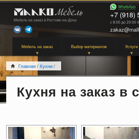
WhatsApp
+7 (918) 
Мебель на заказ в Ростове-на-Дону
с 8:00 до 20:00
zakaz@malk
Мебель на заказ
Выбор материалов
Услуги
Главная
/
Кухни
/
Кухня на заказ в 