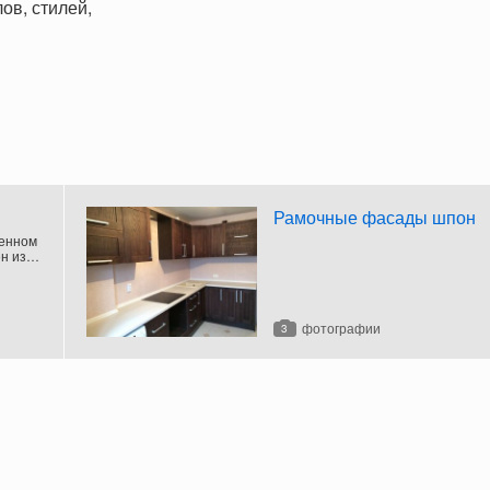
ов, стилей,
Рамочные фасады шпон
менном
н из
лого
фотографии
3