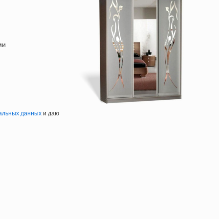
ми
альных данных
и даю