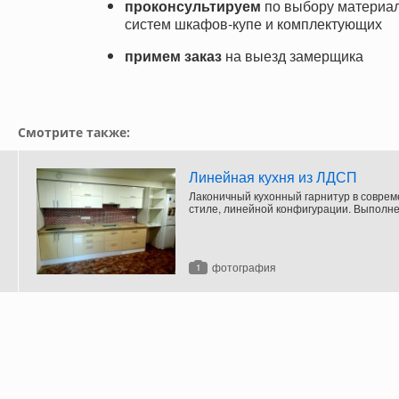
проконсультируем
по выбору материал
систем шкафов-купе и комплектующих
примем заказ
на выезд замерщика
Смотрите также:
Линейная кухня из ЛДСП
Лаконичный кухонный гарнитур в совре
стиле, линейной конфигурации. Выполне
ЛДСП двух цветов: верхние фасады - бе
цвета, нижние — бежевые.
фотография
1