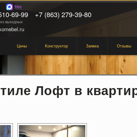
Max
510-69-99
+7 (863) 279-39-80
 без выходных
omebel.ru
Цены
Конструктор
Заявка
Отзывы
стиле Лофт в кварти