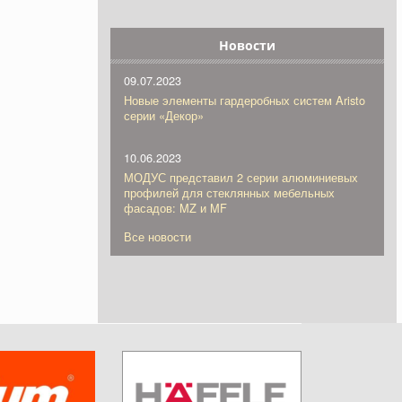
Новости
09.07.2023
Новые элементы гардеробных систем Aristo
серии «Декор»
10.06.2023
МОДУС представил 2 серии алюминиевых
профилей для стеклянных мебельных
фасадов: MZ и MF
Все новости