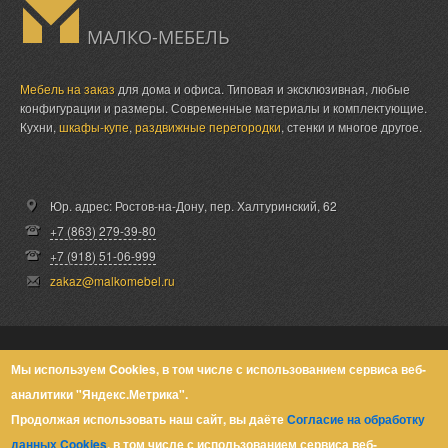
МАЛКО-МЕБЕЛЬ
Мебель на заказ
для дома и офиса. Типовая и эксклюзивная, любые
конфигурации и размеры. Современные материалы и комплектующие.
Кухни,
шкафы-купе
,
раздвижные перегородки
, стенки и многое другое.
Юр. адрес: Ростов-на-Дону,
пер. Халтуринский, 62
+7 (863) 279-39-80
+7 (918) 51-06-999
zakaz@malkomebel.ru
© Малко-Мебель 2013-2026
Мы используем Cookies, в том числе с использованием сервиса веб-
аналитики "Яндекс.Метрика".
Политика конфиденциальности
Продолжая использовать наш сайт, вы даёте
Согласие на обработку
данных Cookies
, в том числе с использованием сервиса веб-