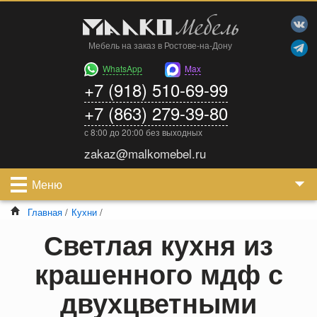
Мебель на заказ в Ростове-на-Дону
WhatsApp
Max
+7 (918) 510-69-99
+7 (863) 279-39-80
с 8:00 до 20:00 без выходных
zakaz@malkomebel.ru
Меню
Главная
/
Кухни
/
Светлая кухня из
крашенного мдф с
двухцветными