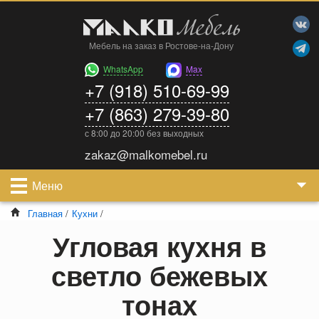
Мебель на заказ в Ростове-на-Дону
WhatsApp
Max
+7 (918) 510-69-99
+7 (863) 279-39-80
с 8:00 до 20:00 без выходных
zakaz@malkomebel.ru
Меню
Главная
/
Кухни
/
Угловая кухня в
светло бежевых
тонах