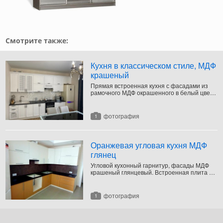
Смотрите также:
Кухня в классическом стиле, МДФ
крашеный
Прямая встроенная кухня с фасадами из
рамочного МДФ окрашенного в белый цвет.
Дизайн выполнен в классическом стиле.
Декорирована резным карнизом и
решетками на фасадах.
фотография
1
Оранжевая угловая кухня МДФ
глянец
Угловой кухонный гарнитур, фасады МДФ
крашеный глянцевый. Встроенная плита и
вытяжка.
фотография
1