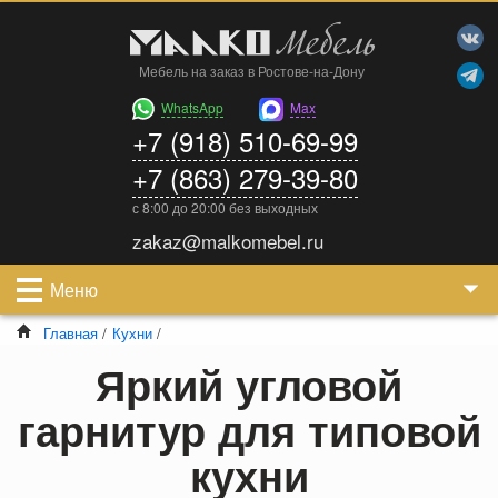
Мебель на заказ в Ростове-на-Дону
WhatsApp
Max
+7 (918) 510-69-99
+7 (863) 279-39-80
с 8:00 до 20:00 без выходных
zakaz@malkomebel.ru
Меню
Главная
/
Кухни
/
Яркий угловой
гарнитур для типовой
кухни