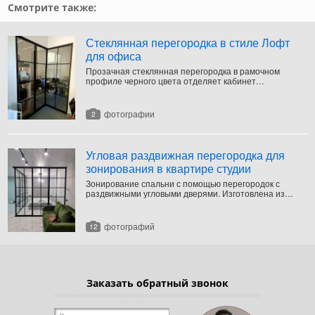
Смотрите также:
Стеклянная перегородка в стиле Лофт
для офиса
Прозачная стеклянная перегородка в рамочном
профиле черного цвета отделяет кабинет
руководителя от пространства офиса.
фотографии
2
Угловая раздвижная перегородка для
зонирования в квартире студии
Зонирование спальни с помощью перегородок с
раздвижными угловыми дверями. Изготовлена из
прочного алюминиевого профиля черного цвета и
квадратных вставок из противоударного прозрачного
стекла.
фотографий
12
Заказать обратный звонок