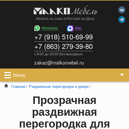
Мебель на заказ в Ростове-на-Дону
WhatsApp
Max
+7 (918) 510-69-99
+7 (863) 279-39-80
с 8:00 до 20:00 без выходных
zakaz@malkomebel.ru
Меню
Главная
/
Раздвижные перегородки и двери
/
Прозрачная
раздвижная
перегородка для