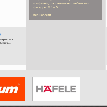
профилей для стеклянных мебельных
фасадов: MZ и MF
Все новости
м
зеркало в
вана с
ена рисунком