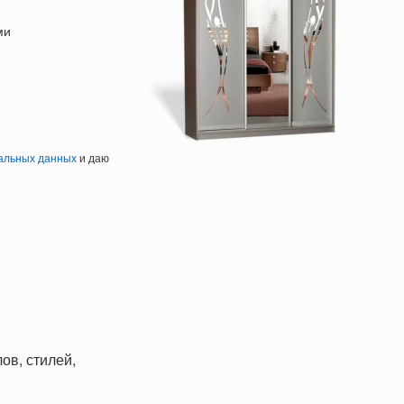
ми
альных данных
и даю
ов, стилей,