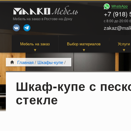
WhatsApp
+7 (918) 
Мебель на заказ в Ростове-на-Дону
с 8:00 до 20:00
zakaz@malk
Мебель на заказ
Выбор материалов
Услуги
Главная
/
Шкафы-купе
/
Шкаф-купе с пес
стекле