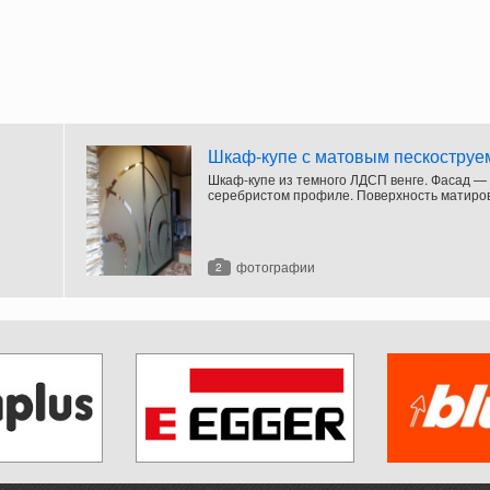
Шкаф-купе с матовым пескоструе
Шкаф-купе из темного ЛДСП венге. Фасад — 
серебристом профиле. Поверхность матиро
помощью пескоструйной обработки и украш
из зеркальных полос и завитков.
фотографии
2