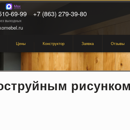
Max
510-69-99
+7 (863) 279-39-80
 без выходных
omebel.ru
Цены
Конструктор
Заявка
Отзывы
коструйным рисунком