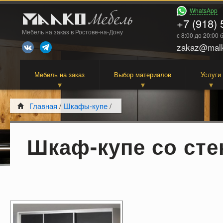
WhatsApp
+7 (918) 
Мебель на заказ в Ростове-на-Дону
с 8:00 до 20:00
zakaz@malk
Мебель на заказ
Выбор материалов
Услуги
Главная
/
Шкафы-купе
/
Шкаф-купе со ст