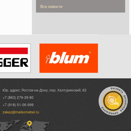
Все новости
Юр. адрес: Ростов-на-Дону,
пер. Халтуринский, 62
+7 (863) 279-39-80
+7 (918) 51-06-999
zakaz@malkomebel.ru