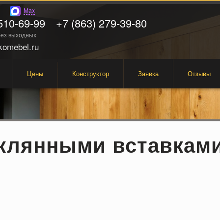
Max
510-69-99
+7 (863) 279-39-80
 без выходных
omebel.ru
Цены
Конструктор
Заявка
Отзывы
еклянными вставкам