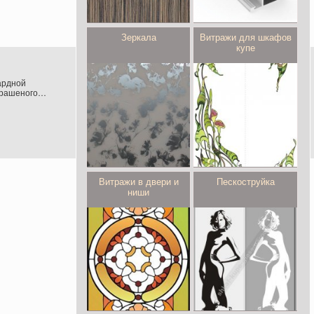
Зеркала
Витражи для шкафов
купе
ардной
крашеного
вом профиле.
Витражи в двери и
Пескоструйка
ниши