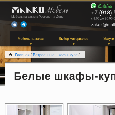
WhatsApp
+7 (918) 
Мебель на заказ в Ростове-на-Дону
с 8:00 до 20:00
zakaz@malk
Мебель на заказ
Выбор материалов
Услуги
Главная
/
Встроенные шкафы-купе
/
Белые шкафы-куп