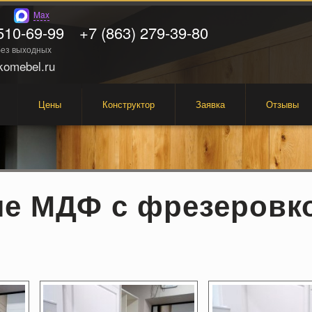
Max
510-69-99
+7 (863) 279-39-80
 без выходных
omebel.ru
Цены
Конструктор
Заявка
Отзывы
е МДФ с фрезеровк