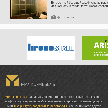
Встроенный большой шкаф-купе во всю 
для комнаты в стиле лофт. Фасад состои
четырех раздвижных дверей, выполнен в
квадратных вставок из тонированного ст
зеленым оттенком.
фотографии
3
МАЛКО-МЕБЕЛЬ
Мебель на заказ
для дома и офиса. Типовая и эксклюзивная, любые
конфигурации и размеры. Современные материалы и комплектующие.
Кухни,
шкафы-купе
,
раздвижные перегородки
, стенки и многое другое.