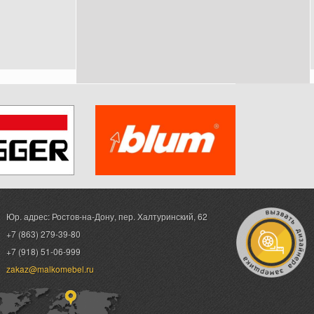
Юр. адрес: Ростов-на-Дону,
пер. Халтуринский, 62
+7 (863) 279-39-80
+7 (918) 51-06-999
zakaz@malkomebel.ru