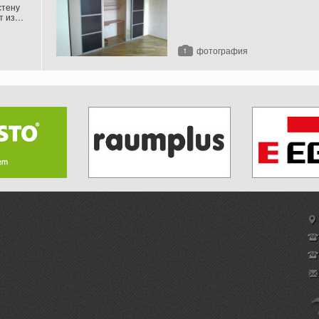
стену
т из
 виде
екла с
фотография
1