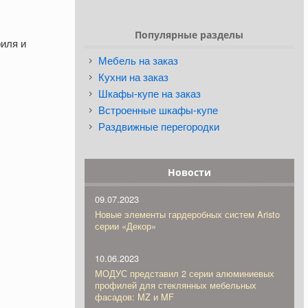
Популярные разделы
иля и
Мебель на заказ
Кухни на заказ
Шкафы-купе на заказ
Встроенные шкафы-купе
Раздвижные перегородки
Новости
09.07.2023
Новые элементы гардеробных систем Aristo
серии «Декор»
10.06.2023
МОДУС представил 2 серии алюминиевых
профилей для стеклянных мебельных
фасадов: MZ и MF