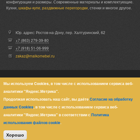
конфигурации и размеры. Современные материалы и комплектующие.
Кухни,
шкафы-купе
,
раздвижные перегородки
, стенки и многое другое.
Юр. адрес: Ростов-на-Дону,
пер. Халтуринский, 62
+7 (863) 279-39-80
+7 (918) 51-06-999
zakaz@malkomebel.ru
© Малко-Мебель 2013-2026
Мы используем Cookies, в том числе с использованием сервиса веб-
аналитики "Яндекс.Метрика".
Политика конфиденциальности
Продолжая использовать наш сайт, вы даёте
Согласие на обработку
данных Cookies
, в том числе с использованием сервиса веб-
аналитики "Яндекс.Метрика" в соответствии с
Политика
использования файлов cookie
.
Хорошо