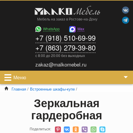
Мебель на заказ в Ростове-на-Дону
WhatsApp
Max
+7 (918) 510-69-99
+7 (863) 279-39-80
с 8:00 до 20:00 без выходных
zakaz@malkomebel.ru
Меню
Главная
/
Встроенные шкафы-купе
/
Зеркальная
гардеробная
Поделиться: