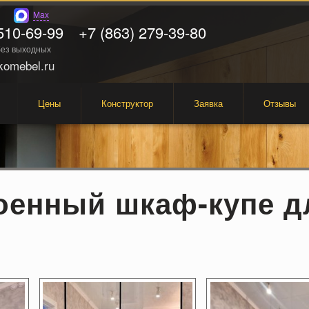
Max
510-69-99
+7 (863) 279-39-80
 без выходных
omebel.ru
Цены
Конструктор
Заявка
Отзывы
оенный шкаф-купе д