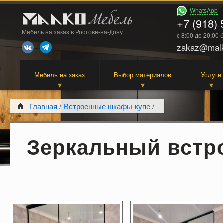
WhatsApp
+7 (918) 
Мебель на заказ в Ростове-на-Дону
с 8:00 до 20:00
zakaz@malk
Мебель на заказ
Выбор материалов
Услуги
Главная
/
Встроенные шкафы-купе
/
Зеркальный встр