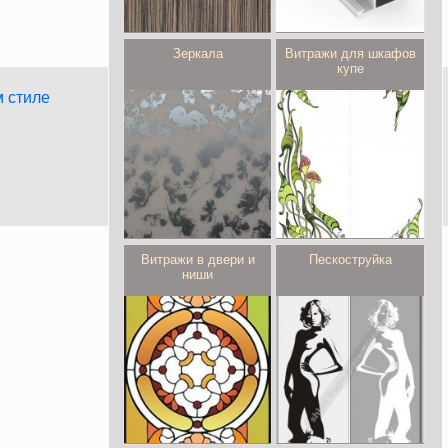
Зеркала
Витражи для шкафов
купе
м стиле
Витражи в двери и
Пескоструйка
ниши