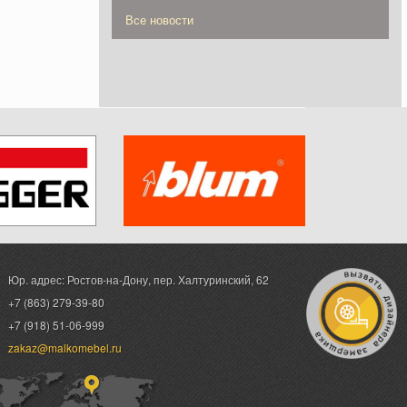
Все новости
Юр. адрес: Ростов-на-Дону,
пер. Халтуринский, 62
+7 (863) 279-39-80
+7 (918) 51-06-999
zakaz@malkomebel.ru