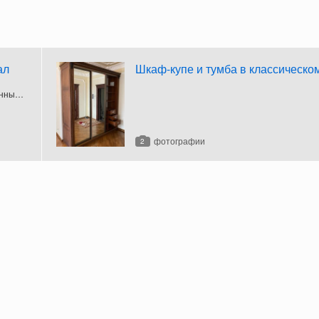
ал
Шкаф-купе и тумба в классическо
янных
фотографии
2