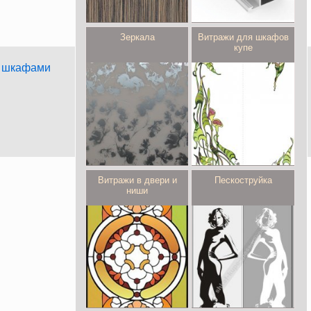
Зеркала
Витражи для шкафов
купе
и шкафами
Витражи в двери и
Пескоструйка
ниши