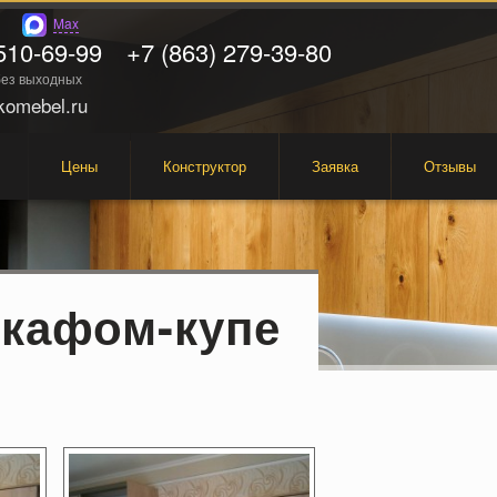
Max
510-69-99
+7 (863) 279-39-80
 без выходных
omebel.ru
Цены
Конструктор
Заявка
Отзывы
шкафом-купе