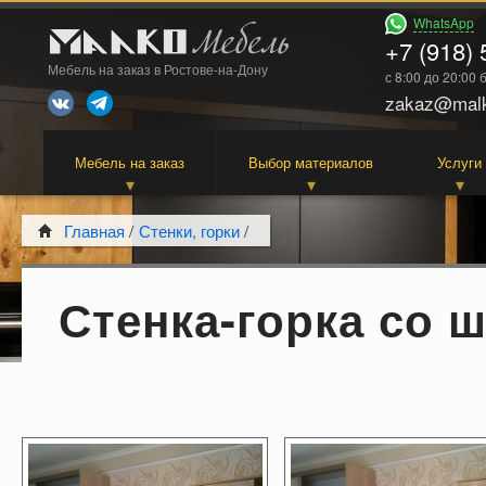
WhatsApp
+7 (918) 
Мебель на заказ в Ростове-на-Дону
с 8:00 до 20:00
zakaz@malk
Мебель на заказ
Выбор материалов
Услуги
Главная
/
Стенки, горки
/
Стенка-горка со 