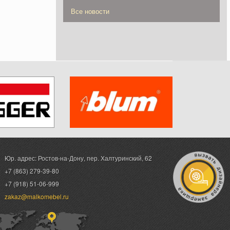
Все новости
Юр. адрес: Ростов-на-Дону,
пер. Халтуринский, 62
+7 (863) 279-39-80
+7 (918) 51-06-999
zakaz@malkomebel.ru