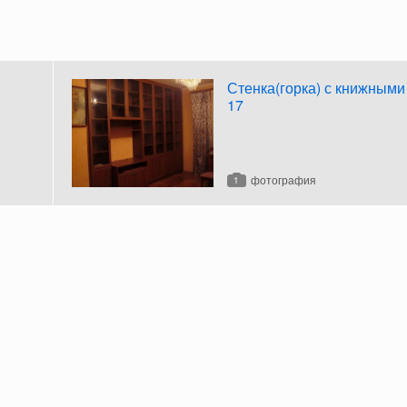
Стенка(горка) с книжным
17
фотография
1