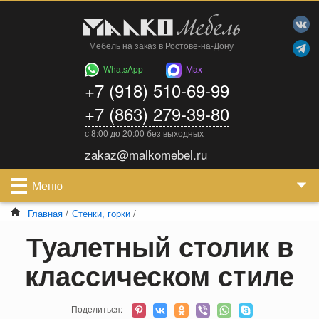
Мебель на заказ в Ростове-на-Дону
WhatsApp
Max
+7 (918) 510-69-99
+7 (863) 279-39-80
с 8:00 до 20:00 без выходных
zakaz@malkomebel.ru
Меню
Главная
/
Стенки, горки
/
Туалетный столик в
классическом стиле
Поделиться: