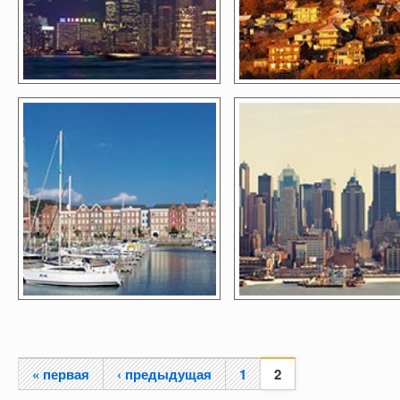
« первая
‹ предыдущая
1
2
Страницы