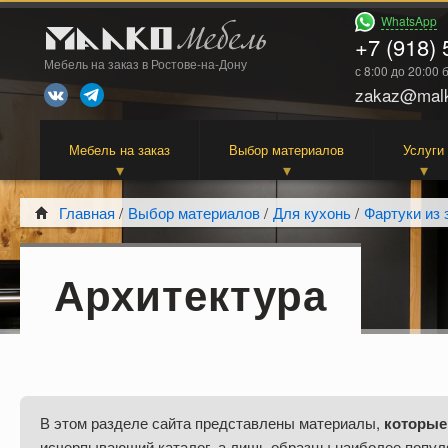
WhatsApp
+7 (918) 
Мебель на заказ в Ростове-на-Дону
с 8:00 до 20:00
zakaz@malk
Мебель на заказ
Выбор материалов
Услуги
Главная
/
Выбор материалов
/
Для кухонь
/
Фартуки из 
Архитектура
В этом разделе сайта представлены материалы,
которые
исчерпывающий каталог, а лишь образцы наиболее попул