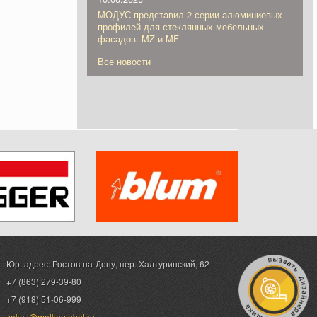
МОДУС представил 2 серии алюминиевых
профилей для стеклянных мебельных
фасадов: MZ и MF
Все новости
Юр. адрес: Ростов-на-Дону,
пер. Халтуринский, 62
+7 (863) 279-39-80
+7 (918) 51-06-999
zakaz@malkomebel.ru