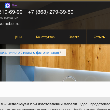
Max
510-69-99
+7 (863) 279-39-80
 без выходных
omebel.ru
Цены
Конструктор
Заявка
Отзывы
закаленного стекла с фотопечатью
/
 мы используем при изготовлении мебели
. Здесь представле
ярных, из применяемых нами материалов. Чтобы узнать более 