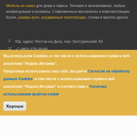
Мебель на заказ
для дома и офиса. Типовая и эксклюзивная, любые
конфигурации и размеры. Современные материалы и комплектующие.
Кухни,
шкафы-купе
,
раздвижные перегородки
, стенки и многое другое.
Юр. адрес: Ростов-на-Дону,
пер. Халтуринский, 62
+7 (863) 279-39-80
Мы используем Cookies, в том числе с использованием сервиса веб-
+7 (918) 51-06-999
аналитики "Яндекс.Метрика".
zakaz@malkomebel.ru
Продолжая использовать наш сайт, вы даёте
Согласие на обработку
данных Cookies
, в том числе с использованием сервиса веб-
аналитики "Яндекс.Метрика" в соответствии с
Политика
© Малко-Мебель 2013-2026
использования файлов cookie
.
Политика конфиденциальности
Хорошо