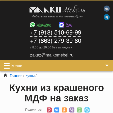
Мебель на заказ в Ростове-на-Дону
WhatsApp
Max
+7 (918) 510-69-99
+7 (863) 279-39-80
с 8:00 до 20:00 без выходных
zakaz@malkomebel.ru
Меню
Главная
/
Кухни
/
Кухни из крашеного
МДФ на заказ
Поделиться: