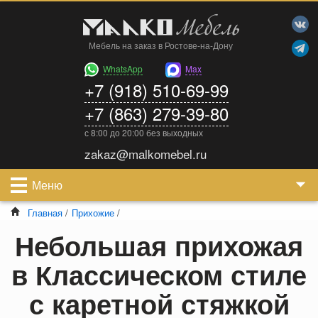
Мебель на заказ в Ростове-на-Дону
WhatsApp
Max
+7 (918) 510-69-99
+7 (863) 279-39-80
с 8:00 до 20:00 без выходных
zakaz@malkomebel.ru
Меню
Главная
/
Прихожие
/
Небольшая прихожая
в Классическом стиле
с каретной стяжкой