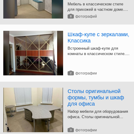
Мебель в классическом стиле
для прихожей в частном доме.
Шкаф-купе с зеркальными
фотографий
8
дверями, белый корпус +
декоративные элементы. Тумба-
скамья и вешалки отделаны
Шкаф-купе с зеркалами,
каретной стяжкой.
Классика
Встроенный шкаф-купе для
комнаты в классическом стиле.
Двери - зеркальные с
диагональными крестами. В
корпусе шкафа предусмотрены
фотографии
2
отверстия для труб отопления,
проходящих вдоль задней стенки.
Столы оригинальной
формы, тумбы и шкаф
для офиса
Набор мебели для оборудования
офиса. Столы оригинальной
формы с криволинейными
столешницами, подстольные
фотографии
3
тумбы, круглый столик и