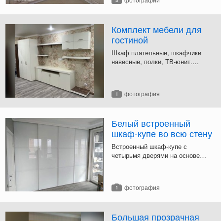
3
оборудован встроенной варочной
панелью, духовым шкафом и СВЧ
печью.
Комплект мебели для
гостиной
Шкаф плательные, шкафчики
навесные, полки, ТВ-юнит.
Мебель для гостиной светло-
бежевого цвета.
фотография
1
Белый встроенный
шкаф-купе во всю стену
Встроенный шкаф-купе с
четырьмя дверями на основе
алюминиевого профиля с
заполнением из молочно-белого
непрозрачного стекла.
фотография
1
Большая прозрачная