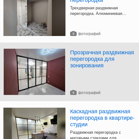
Трехдверная раздвижная
перегородка. Алюминиевая
раздвижная система, заполнение
- зеркальное полотно,
армированное пленкой.
фотографий
6
Прозрачная раздвижная
перегородка для
зонирования
фотографий
6
Каскадная раздвижная
перегородка в квартире-
студии
Раздвижная перегородка с
матовыми стеклами для