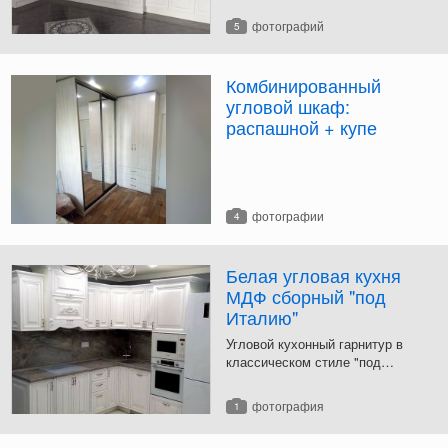
- МДФ-пленка.
фотографий
5
Комбинированный
угловой шкаф:
распашной + купе
фотографии
4
Белая угловая кухня
МДФ сборный "под
Италию"
Угловой кухонный гарнитур в
классическом стиле "под
Италию". Фасады изготовлены из
рамочного МДФ.
фотография
1