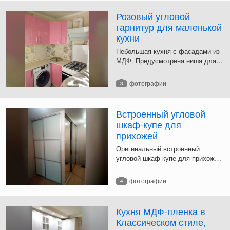
Розовый угловой
гарнитур для маленькой
кухни
Небольшая кухня с фасадами из
МДФ. Предусмотрена ниша для
стиральной машины и отверстие
под круглую врезную мойку.
фотографии
3
Встроенный угловой
шкаф-купе для
прихожей
Оригинальный встроенный
угловой шкаф-купе для прихожей.
Одна сторона - зеркальная,
двери-купе другой стороны
фотографии
4
выполнены с заполнением из
цветного стекла.
Кухня МДФ-пленка в
Классическом стиле,