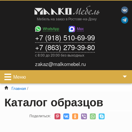
Мебель на заказ в Ростове-на-Дону
WhatsApp
Max
+7 (918) 510-69-99
+7 (863) 279-39-80
с 8:00 до 20:00 без выходных
zakaz@malkomebel.ru
Меню
Главная
/
Каталог образцов
Поделиться: