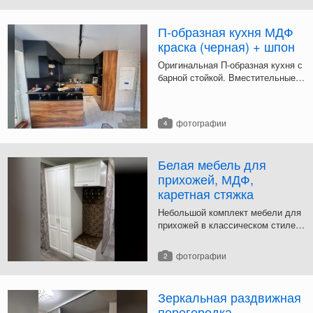
распашной шкаф с открытыми
полками.
П-образная кухня МДФ
краска (черная) + шпон
Оригинальная П-образная кухня с
барной стойкой. Вместительные
двухуровневые верхние шкафы -
с фасадами из крашеного МДФ,
без ручек (система Push-To-Open).
фотографии
4
Белая мебель для
прихожей, МДФ,
каретная стяжка
Небольшой комплект мебели для
прихожей в классическом стиле.
Фасады - крашеный МДФ.
Скамейка и место для одежды
фотографии
2
отделаны каретной стяжкой.
Зеркальная раздвижная
перегородка