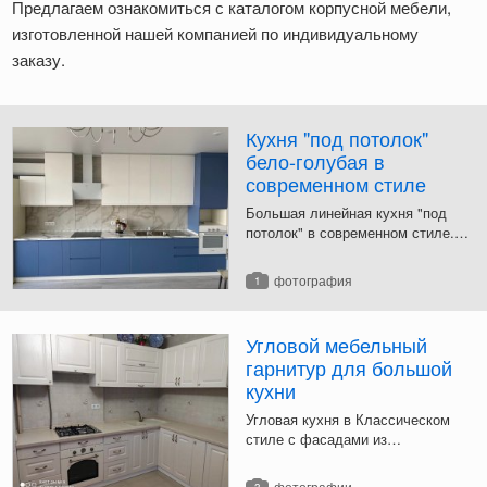
Предлагаем ознакомиться с каталогом корпусной мебели,
изготовленной нашей компанией по индивидуальному
заказу.
Кухня "под потолок"
Страницы
бело-голубая в
современном стиле
Большая линейная кухня "под
потолок" в современном стиле.
Фасады из МДФ. Интегрированная
ручка. Встроенный духовой шкаф
фотография
1
и место под СВЧ-печь вынесены в
отдельный шкаф.
Угловой мебельный
гарнитур для большой
кухни
Угловая кухня в Классическом
стиле с фасадами из
фрезерованного МДФ с
пленочным покрытием. Гарнитур
фотографии