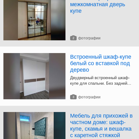
межкомнатная дверь
купе
фотографии
2
Встроенный шкаф-купе
белый со вставкой под
дерево
Двудверный встроенный шкаф-
купе для спальни. Без задней
стенки и потолка. Белая
раздвижная система.
фотографии
3
Мебель для прихожей в
частном доме: шкаф-
купе, скамья и вешалка
с каретной стяжкой