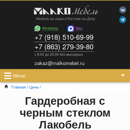
Мебель на заказ в Ростове-на-Дону
WhatsApp
Max
+7 (918) 510-69-99
+7 (863) 279-39-80
с 8:00 до 20:00 без выходных
zakaz@malkomebel.ru
Меню
Главная
/
Цены
/
Гардеробная с
черным стеклом
Лакобель