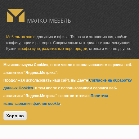
МАЛКО-МЕБЕЛЬ
Мебель на заказ
для дома и офиса. Типовая и эксклюзивная, любые
конфигурации и размеры. Современные материалы и комплектующие.
Кухни,
шкафы-купе
,
раздвижные перегородки
, стенки и многое другое.
Мы используем Cookies, в том числе с использованием сервиса веб-
аналитики "Яндекс.Метрика".
Юр. адрес: Ростов-на-Дону,
пер. Халтуринский, 62
Продолжая использовать наш сайт, вы даёте
Согласие на обработку
+7 (863) 279-39-80
данных Cookies
, в том числе с использованием сервиса веб-
+7 (918) 51-06-999
аналитики "Яндекс.Метрика" в соответствии с
Политика
zakaz@malkomebel.ru
использования файлов cookie
.
Хорошо
© Малко-Мебель 2013-2026
Политика конфиденциальности