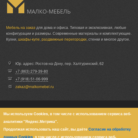
МАЛКО-МЕБЕЛЬ
Мебель на заказ
для дома и офиса. Типовая и эксклюзивная, любые
конфигурации и размеры. Современные материалы и комплектующие.
Кухни,
шкафы-купе
,
раздвижные перегородки
, стенки и многое другое.
Юр. адрес: Ростов-на-Дону,
пер. Халтуринский, 62
+7 (863) 279-39-80
+7 (918) 51-06-999
zakaz@malkomebel.ru
© Малко-Мебель 2013-2026
Мы используем Cookies, в том числе с использованием сервиса веб-
аналитики "Яндекс.Метрика".
Политика конфиденциальности
Продолжая использовать наш сайт, вы даёте
Согласие на обработку
данных Cookies
, в том числе с использованием сервиса веб-