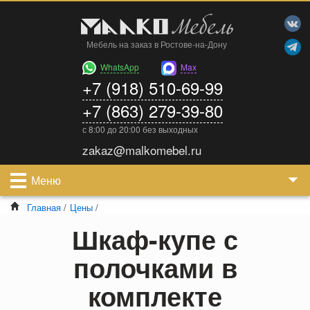
Мебель на заказ в Ростове-на-Дону
WhatsApp
Max
+7 (918) 510-69-99
+7 (863) 279-39-80
с 8:00 до 20:00 без выходных
zakaz@malkomebel.ru
Меню
Главная
/
Цены
/
Шкаф-купе с
полочками в
комплекте