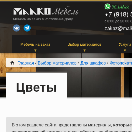
WhatsApp
+7 (918) 
Мебель на заказ в Ростове-на-Дону
с 8:00 до 20:00
zakaz@malk
Мебель на заказ
Выбор материалов
Услуги
Главная
/
Выбор материалов
/
Для шкафов
/
Фотопечат
Цветы
В этом разделе сайта представлены материалы,
которые
исчерпывающий каталог, а лишь образцы наиболее попул