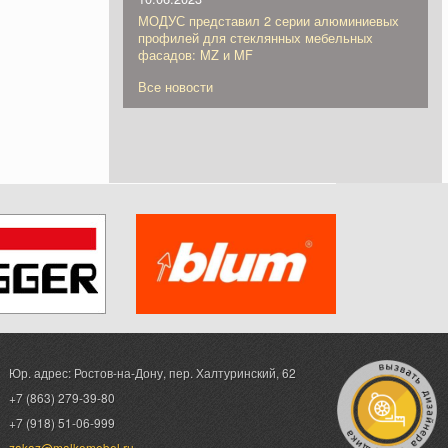
МОДУС представил 2 серии алюминиевых
профилей для стеклянных мебельных
фасадов: MZ и MF
Все новости
Юр. адрес: Ростов-на-Дону,
пер. Халтуринский, 62
+7 (863) 279-39-80
+7 (918) 51-06-999
zakaz@malkomebel.ru