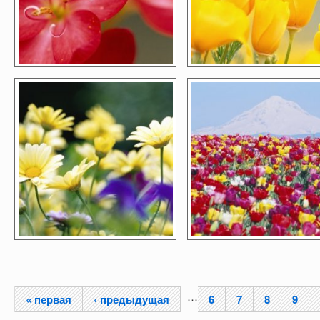
…
« первая
‹ предыдущая
6
7
8
9
Страницы