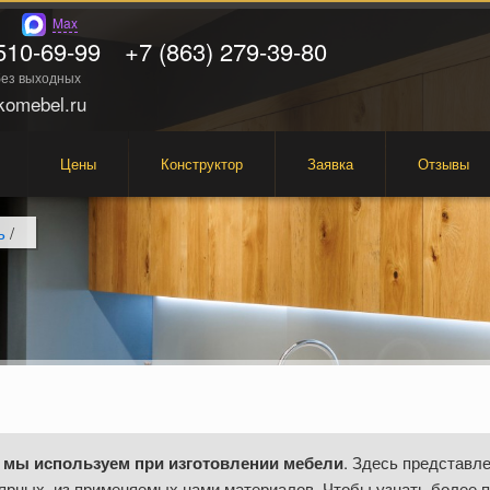
Max
510-69-99
+7 (863) 279-39-80
 без выходных
omebel.ru
Цены
Конструктор
Заявка
Отзывы
ь
/
 мы используем при изготовлении мебели
. Здесь представле
ярных, из применяемых нами материалов. Чтобы узнать более 