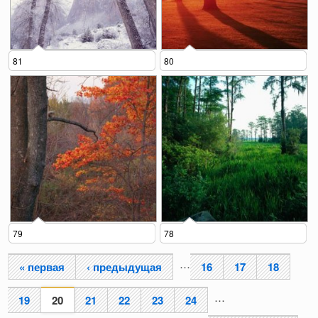
81
80
79
78
…
« первая
‹ предыдущая
16
17
18
Страницы
…
19
20
21
22
23
24