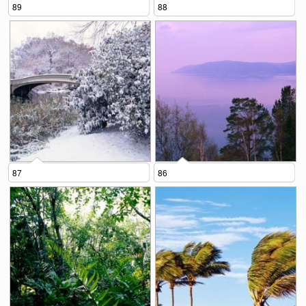
89
88
87
86