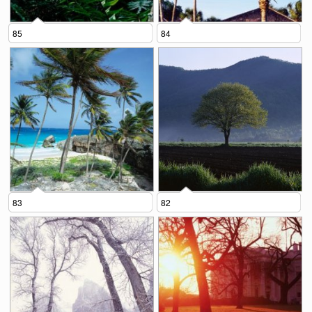
85
84
83
82