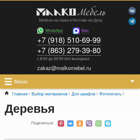
Мебель на заказ в Ростове-на-Дону
WhatsApp
Max
+7 (918) 510-69-99
+7 (863) 279-39-80
с 8:00 до 20:00 без выходных
zakaz@malkomebel.ru
Меню
Главная
/
Выбор материалов
/
Для шкафов
/
Фотопечать
/
Деревья
Поделиться: