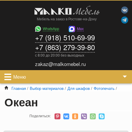
Мебель на заказ в Ростове-на-Дону
WhatsApp
Max
+7 (918) 510-69-99
+7 (863) 279-39-80
с 8:00 до 20:00 без выходных
zakaz@malkomebel.ru
Меню
Главная
/
Выбор материалов
/
Для шкафов
/
Фотопечать
/
Океан
Поделиться: