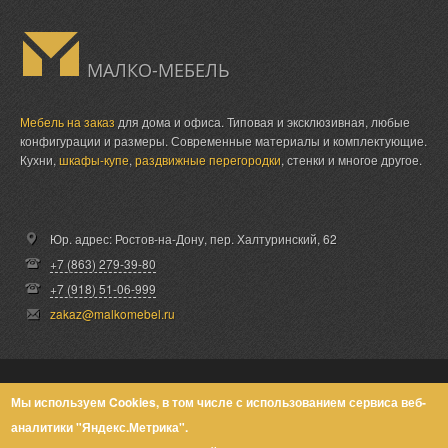
МАЛКО-МЕБЕЛЬ
Мебель на заказ
для дома и офиса. Типовая и эксклюзивная, любые
конфигурации и размеры. Современные материалы и комплектующие.
Кухни,
шкафы-купе
,
раздвижные перегородки
, стенки и многое другое.
Юр. адрес: Ростов-на-Дону,
пер. Халтуринский, 62
+7 (863) 279-39-80
+7 (918) 51-06-999
zakaz@malkomebel.ru
© Малко-Мебель 2013-2026
Мы используем Cookies, в том числе с использованием сервиса веб-
аналитики "Яндекс.Метрика".
Политика конфиденциальности