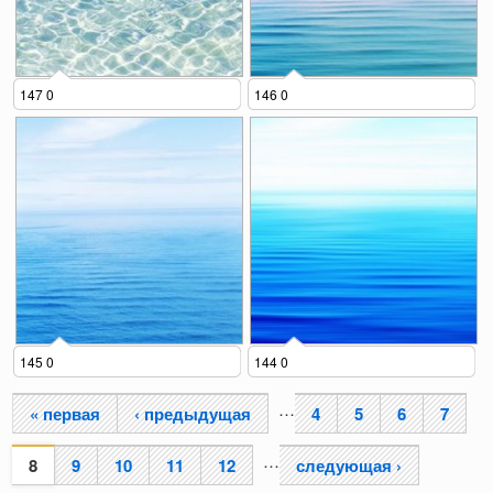
147 0
146 0
145 0
144 0
…
« первая
‹ предыдущая
4
5
6
7
Страницы
…
8
9
10
11
12
следующая ›