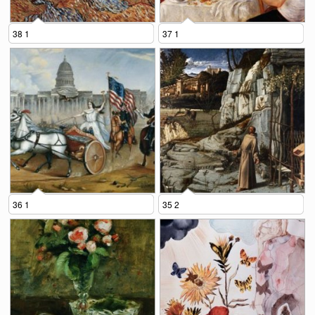
38 1
37 1
36 1
35 2