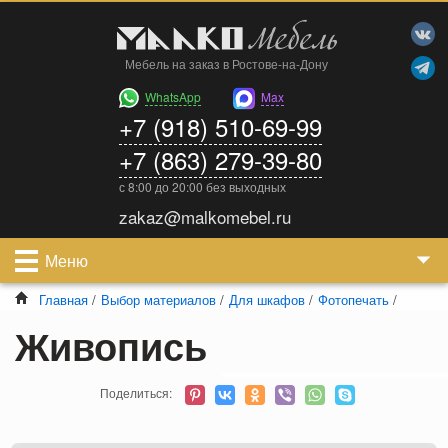
Мебель на заказ в Ростове-на-Дону
WhatsApp
Max
+7 (918) 510-69-99
+7 (863) 279-39-80
с 8:00 до 20:00 без выходных
zakaz@malkomebel.ru
Меню
Главная
/
Выбор материалов
/
Для шкафов
/
Фотопечать
/
Живопись
Поделиться: