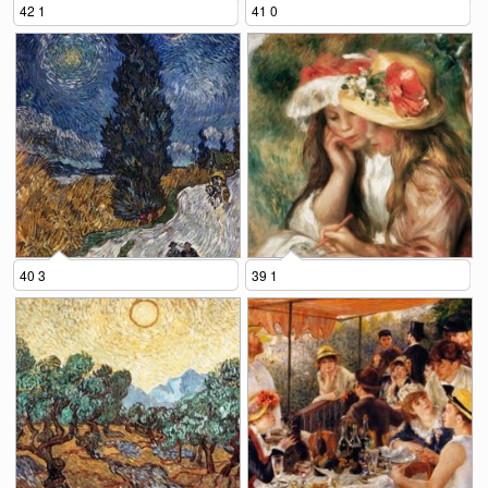
42 1
41 0
40 3
39 1