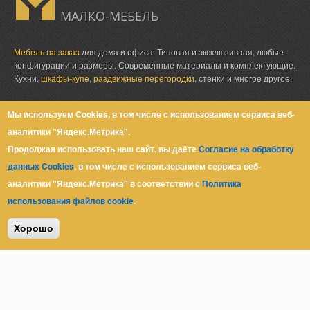
МАЛКО-МЕБЕЛЬ
Мебель на заказ
для дома и офиса. Типовая и эксклюзивная, любые
конфигурации и размеры. Современные материалы и комплектующие.
Кухни,
шкафы-купе
,
раздвижные перегородки
, стенки и многое другое.
Мы используем Cookies, в том числе с использованием сервиса веб-
аналитики "Яндекс.Метрика".
Юр. адрес: Ростов-на-Дону,
пер. Халтуринский, 62
Продолжая использовать наш сайт, вы даёте
Согласие на обработку
+7 (863) 279-39-80
данных Cookies
, в том числе с использованием сервиса веб-
+7 (918) 51-06-999
аналитики "Яндекс.Метрика" в соответствии с
Политика
zakaz@malkomebel.ru
использования файлов cookie
.
Хорошо
© Малко-Мебель 2013-2026
Политика конфиденциальности