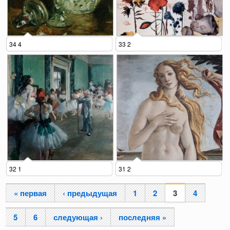
34 4
33 2
32 1
31 2
« первая
‹ предыдущая
1
2
3
4
Страницы
5
6
следующая ›
последняя »