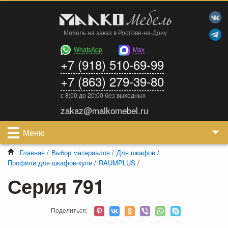
Мебель на заказ в Ростове-на-Дону
WhatsApp
Max
+7 (918) 510-69-99
+7 (863) 279-39-80
с 8:00 до 20:00 без выходных
zakaz@malkomebel.ru
Меню
Главная
/
Выбор материалов
/
Для шкафов
/
Профили для шкафов-купе
/
RAUMPLUS
/
Серия 791
Поделиться: