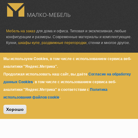
МАЛКО-МЕБЕЛЬ
Мебель на заказ
для дома и офиса. Типовая и эксклюзивная, любые
конфигурации и размеры. Современные материалы и комплектующие.
Кухни,
шкафы-купе
,
раздвижные перегородки
, стенки и многое другое.
Мы используем Cookies, в том числе с использованием сервиса веб-
аналитики "Яндекс.Метрика".
Юр. адрес: Ростов-на-Дону,
пер. Халтуринский, 62
Продолжая использовать наш сайт, вы даёте
Согласие на обработку
+7 (863) 279-39-80
данных Cookies
, в том числе с использованием сервиса веб-
+7 (918) 51-06-999
аналитики "Яндекс.Метрика" в соответствии с
Политика
zakaz@malkomebel.ru
использования файлов cookie
.
Хорошо
© Малко-Мебель 2013-2026
Политика конфиденциальности