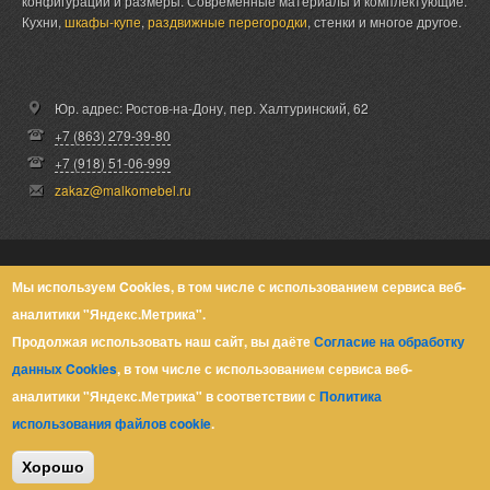
конфигурации и размеры. Современные материалы и комплектующие.
Кухни,
шкафы-купе
,
раздвижные перегородки
, стенки и многое другое.
Юр. адрес: Ростов-на-Дону,
пер. Халтуринский, 62
+7 (863) 279-39-80
+7 (918) 51-06-999
zakaz@malkomebel.ru
© Малко-Мебель 2013-2026
Мы используем Cookies, в том числе с использованием сервиса веб-
аналитики "Яндекс.Метрика".
Политика конфиденциальности
Продолжая использовать наш сайт, вы даёте
Согласие на обработку
данных Cookies
, в том числе с использованием сервиса веб-
аналитики "Яндекс.Метрика" в соответствии с
Политика
использования файлов cookie
.
Хорошо