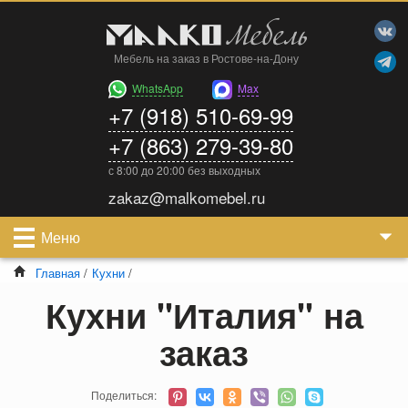
Мебель на заказ в Ростове-на-Дону
WhatsApp
Max
+7 (918) 510-69-99
+7 (863) 279-39-80
с 8:00 до 20:00 без выходных
zakaz@malkomebel.ru
Меню
Главная
/
Кухни
/
Кухни "Италия" на
заказ
Поделиться: