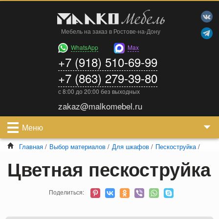
Мебель на заказ в Ростове-на-Дону
WhatsApp
Max
+7 (918) 510-69-99
+7 (863) 279-39-80
с 8:00 до 20:00 без выходных
zakaz@malkomebel.ru
Меню
Главная
/
Выбор материалов
/
Для шкафов
/
Пескоструйка
/
Цветная пескоструйка
Поделиться: