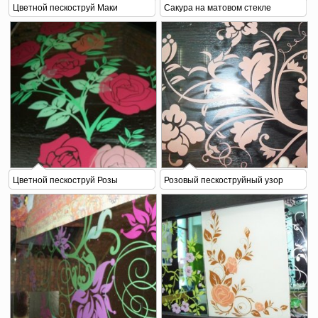
Цветной пескоструй Маки
Сакура на матовом стекле
Цветной пескоструй Розы
Розовый пескоструйный узор