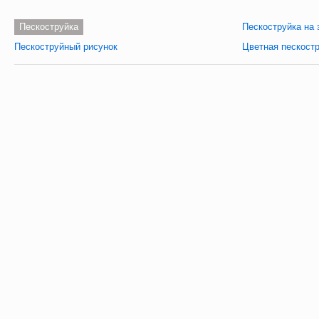
Пескоструйка
Пескоструйка на 
Пескоструйный рисунок
Цветная пескост