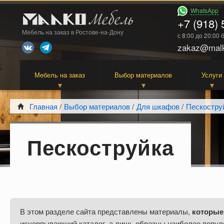
WhatsApp
+7 (918) 
Мебель на заказ в Ростове-на-Дону
с 8:00 до 20:00
zakaz@malk
Мебель на заказ
Выбор материалов
Услуги
Главная
/
Выбор материалов
/
Для шкафов
/
Пескостру
Пескоструйка
В этом разделе сайта представлены материалы,
которые
исчерпывающий каталог, а лишь образцы наиболее попул