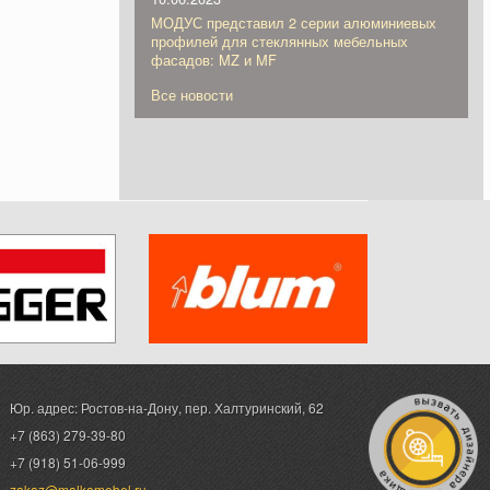
МОДУС представил 2 серии алюминиевых
профилей для стеклянных мебельных
фасадов: MZ и MF
Все новости
Юр. адрес: Ростов-на-Дону,
пер. Халтуринский, 62
+7 (863) 279-39-80
+7 (918) 51-06-999
zakaz@malkomebel.ru