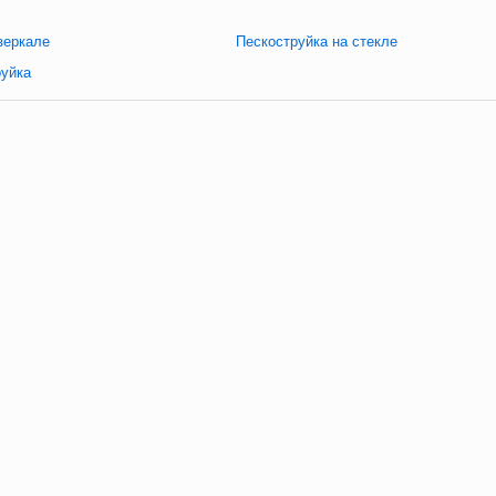
зеркале
Пескоструйка на стекле
руйка