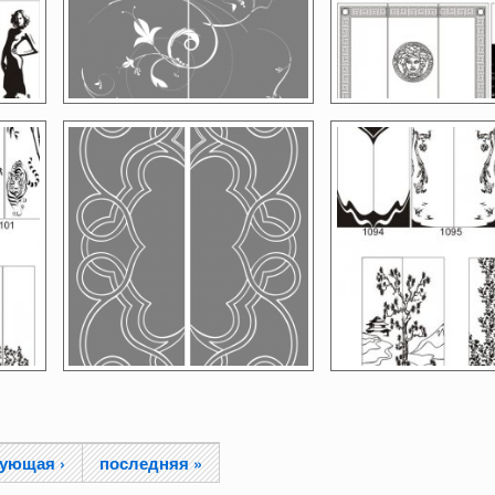
ующая ›
последняя »