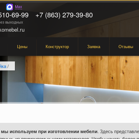
Max
510-69-99
+7 (863) 279-39-80
 без выходных
omebel.ru
Цены
Конструктор
Заявка
Отзывы
йка
/
 мы используем при изготовлении мебели
. Здесь представле
ярных, из применяемых нами материалов. Чтобы узнать более 