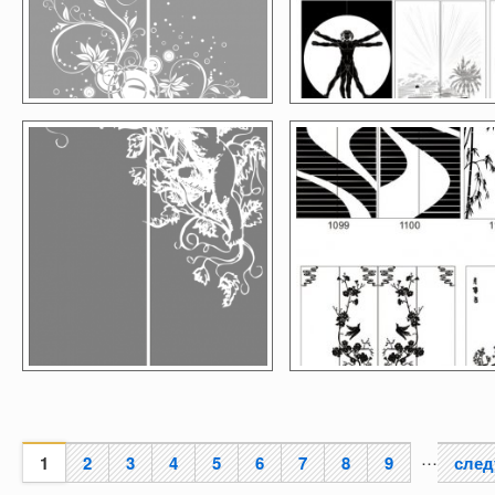
…
1
2
3
4
5
6
7
8
9
след
Страницы