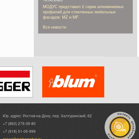
МОДУС представил 2 серии алюминиевых
профилей для стеклянных мебельных
фасадов: MZ и MF
Все новости
Юр. адрес: Ростов-на-Дону,
пер. Халтуринский, 62
+7 (863) 279-39-80
+7 (918) 51-06-999
zakaz@malkomebel.ru