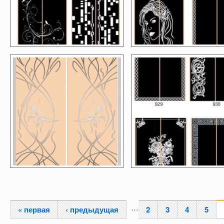
…
« первая
‹ предыдущая
2
3
4
5
Страницы