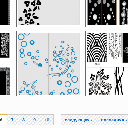
…
6
7
8
9
10
следующая ›
последняя »