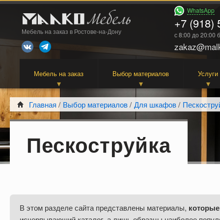
WhatsApp
+7 (918) 
Мебель на заказ в Ростове-на-Дону
с 8:00 до 20:00
zakaz@malk
Мебель на заказ
Выбор материалов
Услуги
Главная
/
Выбор материалов
/
Для шкафов
/
Пескостру
Пескоструйка
В этом разделе сайта представлены материалы,
которые
исчерпывающий каталог, а лишь образцы наиболее попул