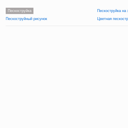
Пескоструйка
Пескоструйка на 
Пескоструйный рисунок
Цветная пескост