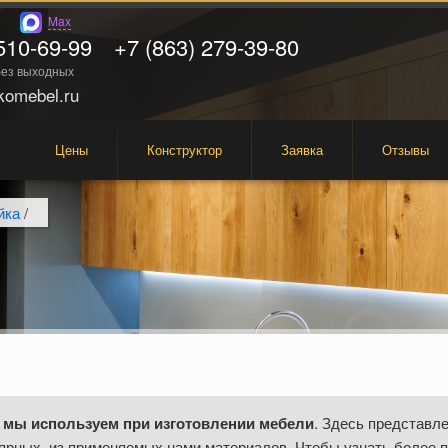
Max
510-69-99
+7 (863) 279-39-80
 без выходных
omebel.ru
Цены
Конструктор
Заявка
Отзывы
йка
/
 мы используем при изготовлении мебели
. Здесь представле
ярных, из применяемых нами материалов. Чтобы узнать более 