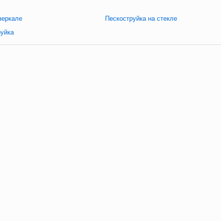
зеркале
Пескоструйка на стекле
руйка