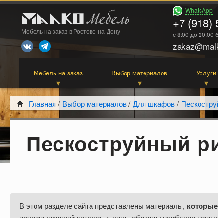
WhatsApp
+7 (918) 
Мебель на заказ в Ростове-на-Дону
с 8:00 до 20:00
zakaz@malk
Мебель на заказ
Выбор материалов
Услуги
Главная
/
Выбор материалов
/
Для шкафов
/
Пескостру
Пескоструйный ри
В этом разделе сайта представлены материалы,
которые
исчерпывающий каталог, а лишь образцы наиболее попул