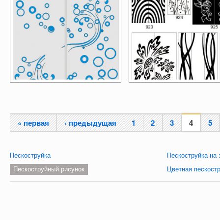
« первая
‹ предыдущая
1
2
3
4
5
Страницы
Пескоструйка
Пескоструйка на 
Пескоструйный рисунок
Цветная пескост