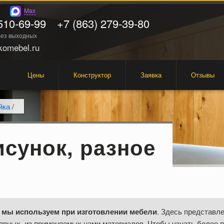
Max
510-69-99
+7 (863) 279-39-80
 без выходных
omebel.ru
Цены
Конструктор
Заявка
Отзывы
йка
/
сунок, разное
 мы используем при изготовлении мебели
. Здесь представле
ярных, из применяемых нами материалов. Чтобы узнать более 