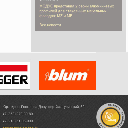
МОДУС представил 2 серии алюминиевых
профилей для стеклянных мебельных
фасадов: MZ и MF
Все новости
Юр. адрес: Ростов-на-Дону,
пер. Халтуринский, 62
+7 (863) 279-39-80
+7 (918) 51-06-999
zakaz@malkomebel.ru