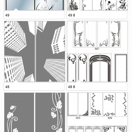
49
49 8
48
48 8