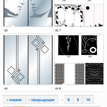
45
45 7
44
44 8
…
« первая
‹ предыдущая
8
9
10
Страницы