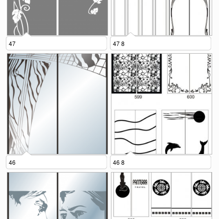
47
47 8
46
46 8