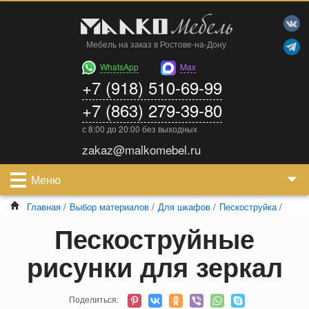
Мебель на заказ в Ростове-на-Дону
WhatsApp
Max
+7 (918) 510-69-99
+7 (863) 279-39-80
с 8:00 до 20:00 без выходных
zakaz@malkomebel.ru
Меню
Главная
/
Выбор материалов
/
Для шкафов
/
Пескоструйка
/
Пескоструйные
рисунки для зеркал
Поделиться: