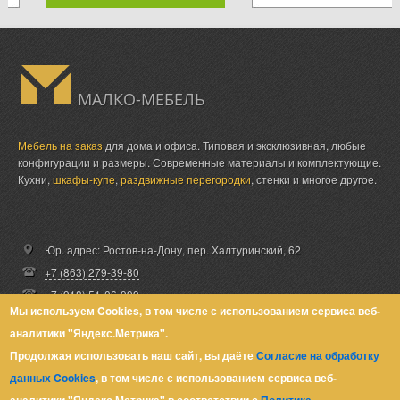
МАЛКО-МЕБЕЛЬ
Мебель на заказ
для дома и офиса. Типовая и эксклюзивная, любые
конфигурации и размеры. Современные материалы и комплектующие.
Кухни,
шкафы-купе
,
раздвижные перегородки
, стенки и многое другое.
Юр. адрес: Ростов-на-Дону,
пер. Халтуринский, 62
+7 (863) 279-39-80
+7 (918) 51-06-999
Мы используем Cookies, в том числе с использованием сервиса веб-
zakaz@malkomebel.ru
аналитики "Яндекс.Метрика".
Продолжая использовать наш сайт, вы даёте
Согласие на обработку
данных Cookies
, в том числе с использованием сервиса веб-
© Малко-Мебель 2013-2026