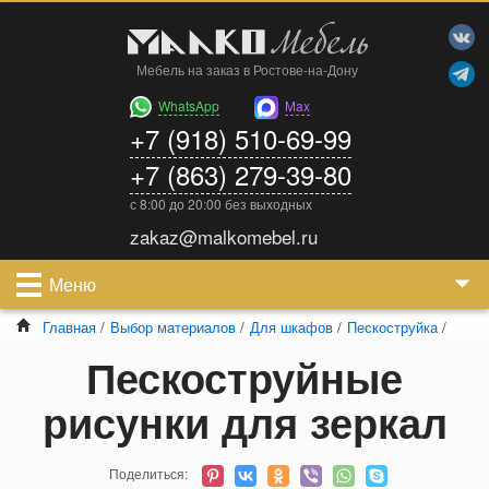
Мебель на заказ в Ростове-на-Дону
WhatsApp
Max
+7 (918) 510-69-99
+7 (863) 279-39-80
с 8:00 до 20:00 без выходных
zakaz@malkomebel.ru
Меню
Главная
/
Выбор материалов
/
Для шкафов
/
Пескоструйка
/
Пескоструйные
рисунки для зеркал
Поделиться: