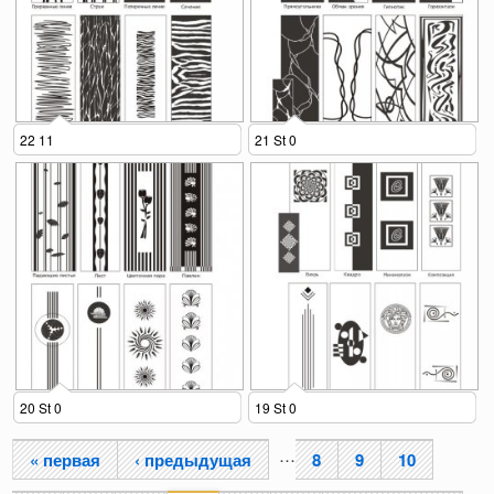
22 11
21 St 0
20 St 0
19 St 0
…
« первая
‹ предыдущая
8
9
10
Страницы