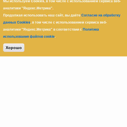
Мы используем Cookies, в том числе с использованием сервиса веб-
аналитики "Яндекс.Метрика".
Продолжая использовать наш сайт, вы даёте
Согласие на обработку
данных Cookies
, в том числе с использованием сервиса веб-
аналитики "Яндекс.Метрика" в соответствии с
Политика
использования файлов cookie
.
Хорошо
МАЛКО-МЕБЕЛЬ
Мебель на заказ
для дома и офиса. Типовая и эксклюзивная, любые
конфигурации и размеры. Современные материалы и комплектующие.
Кухни,
шкафы-купе
,
раздвижные перегородки
, стенки и многое другое.
Юр. адрес: Ростов-на-Дону,
пер. Халтуринский, 62
+7 (863) 279-39-80
+7 (918) 51-06-999
zakaz@malkomebel.ru