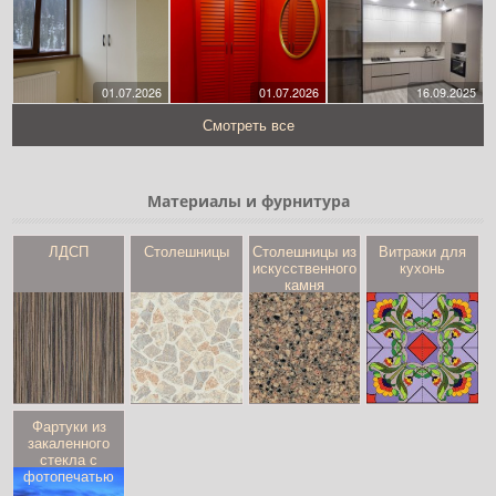
01.07.2026
01.07.2026
16.09.2025
Смотреть все
Материалы и фурнитура
ЛДСП
Столешницы
Столешницы из
Витражи для
искусственного
кухонь
камня
Фартуки из
закаленного
стекла с
фотопечатью