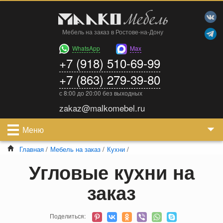
Мебель на заказ в Ростове-на-Дону
WhatsApp
Max
+7 (918) 510-69-99
+7 (863) 279-39-80
с 8:00 до 20:00 без выходных
zakaz@malkomebel.ru
Меню
Главная
/
Мебель на заказ
/
Кухни
/
Угловые кухни на
заказ
Поделиться: